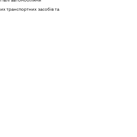
гівлі автомобілями
х транспортних засобів та