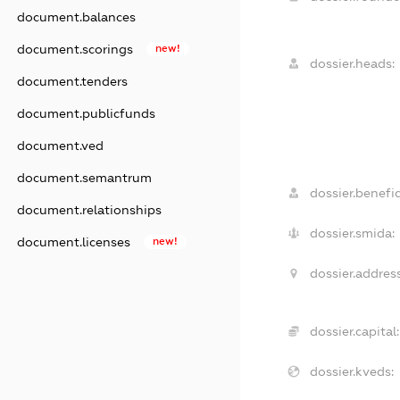
document.balances
document.scorings
new!
dossier.heads:
document.tenders
document.publicfunds
document.ved
document.semantrum
dossier.benefic
document.relationships
dossier.smida:
document.licenses
new!
dossier.address
dossier.capital:
dossier.kveds: