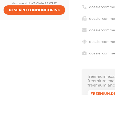
document.dueToDate
25.03.17
dossier.comme
SEARCH.ONMONITORING
dossier.commer
dossier.commer
dossier.commer
dossier.commer
freemium.exa
freemium.ex
freemium.an
FREEMIUM.D