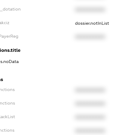
t_dotation
XXXXXXXXXX
akciz
dossier.notInList
xPayerReg
XXXXXXXXXX
ions.title
ns.noData
ns
nctions
XXXXXXXXXX
nctions
XXXXXXXXXX
ackList
XXXXXXXXXX
nctions
XXXXXXXXXX