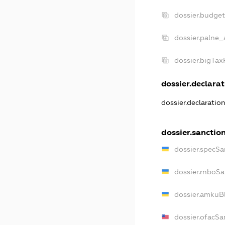
dossier.budge
dossier.palne_
dossier.bigTa
dossier.declarat
dossier.declaratio
dossier.sanctio
dossier.specSa
dossier.rnboSa
dossier.amkuBl
dossier.ofacSa