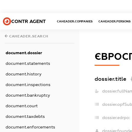
CONTR AGENT
CAHEADER.COMPANIES
CAHEADER.PERSONS
CAHEADER.SEARCH
document.dossier
ЄВРОС
document.statements
document.history
dossier.title
document.inspections
dossier.fullNa
document.bankruptcy
dossier.opfSu
document.court
document.taxdebts
dossier.edrpo:
document.enforcements
dossier.found