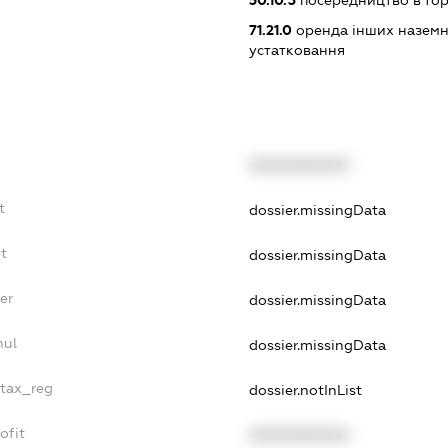
50.10.3
посередництво в тор
71.21.0
оренда інших наземни
устатковання
XXXXXXXXXX
t
dossier.missingData
t
dossier.missingData
er
dossier.missingData
nul
dossier.missingData
_tax_reg
dossier.notInList
ofit
XXXXXXXXXX