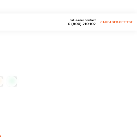
caHeader.contact
CAHEADER.GETTEST
0 (800) 210 102
0
Ч