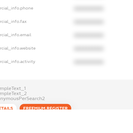
rcial_info.phone
XXXXXXXXXX
cial_info.fax
XXXXXXXXXX
cial_info.email
XXXXXXXXXX
cial_info.website
XXXXXXXXXX
cial_info.activity
XXXXXXXXXX
mpleText_1
ampleText_2
onymousPerSearch2
ETAILS
FREEMIUM.REGISTER