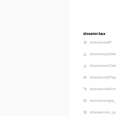
dossier.tax
dossier.staff
dossier.taxDeb
dossier.esvDeb
dossier.ndsPay
dossier.ndsAn
dossier.single
dossier.non_pr