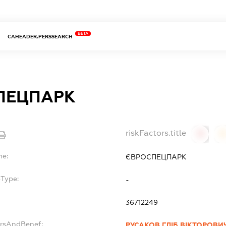
BETA
CAHEADER.PERSSEARCH
ПЕЦПАРК
riskFactors.title
0
0
me:
ЄВРОСПЕЦПАРК
bType:
-
36712249
ersAndBenef:
РУСАКОВ ГЛІБ ВІКТОРОВИ