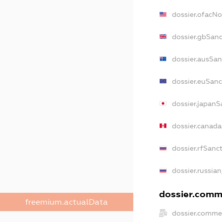
dossier.ofacN
dossier.gbSanc
dossier.ausSan
dossier.euSanc
dossier.japanS
dossier.canad
dossier.rfSanc
dossier.russian
dossier.comme
freemium.actualData
dossier.commer