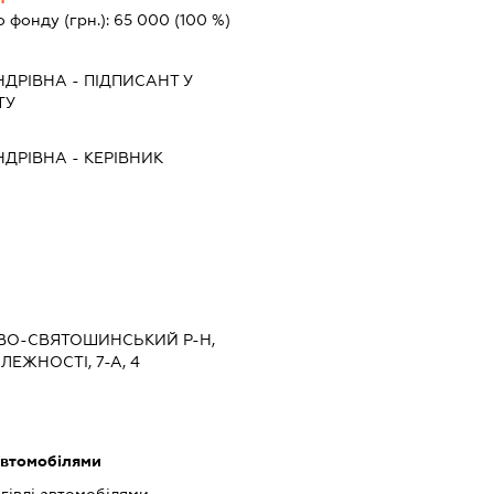
о фонду (грн.):
65 000
(100 %)
НДРІВНА
-
ПІДПИСАНТ
У
ТУ
НДРІВНА
-
КЕРІВНИК
ИЄВО-СВЯТОШИНСЬКИЙ Р-Н,
ЛЕЖНОСТІ, 7-А, 4
автомобілями