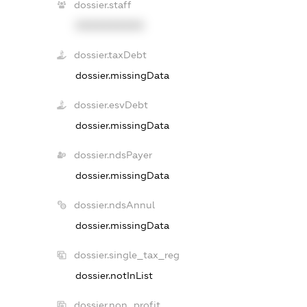
dossier.staff
XXXXXXXXXX
dossier.taxDebt
dossier.missingData
dossier.esvDebt
dossier.missingData
dossier.ndsPayer
dossier.missingData
dossier.ndsAnnul
dossier.missingData
dossier.single_tax_reg
dossier.notInList
dossier.non_profit