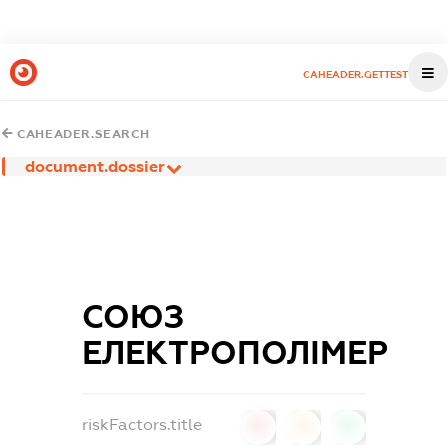
CAHEADER.GETTEST
CAHEADER.SEARCH
document.dossier
СОЮЗ
ЕЛЕКТРОПОЛІМЕР
riskFactors.title
0
0
0