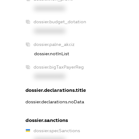
XXXXXXXXXX
dossier.budget_dotation
XXXXXXXXXX
dossier.palne_akciz
dossier.notInList
dossier.bigTaxPayerReg
XXXXXXXXXX
dossier.declarations.title
dossier.declarations.noData
dossier.sanctions
dossier.specSanctions