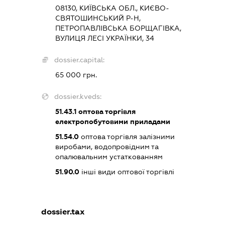
08130, КИЇВСЬКА ОБЛ., КИЄВО-
СВЯТОШИНСЬКИЙ Р-Н,
ПЕТРОПАВЛІВСЬКА БОРЩАГІВКА,
ВУЛИЦЯ ЛЕСІ УКРАЇНКИ, 34
dossier.capital:
65 000 грн.
dossier.kveds:
51.43.1
оптова торгівля
електропобутовими приладами
51.54.0
оптова торгівля залізними
виробами, водопровідним та
опалювальним устаткованням
51.90.0
інші види оптової торгівлі
dossier.tax