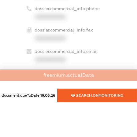
dossier.commercial_info.phone
XXXXXXXXXX
dossier.commercial_info.fax
XXXXXXXXXX
dossier.commercial_info.email
XXXXXXXXXX
dossier.commercial_info.website
freemium.actualData
XXXXXXXXXX
dossier.commercial_info.activity
document.dueToDate
19.06.26
SEARCH.ONMONITORING
XXXXXXXXXX
freemium.exampleText_1
freemium.exampleText_2