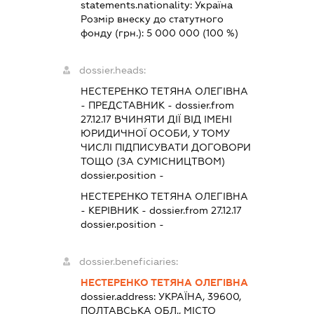
statements.nationality:
Україна
Розмір внеску до статутного
фонду (грн.):
5 000 000
(100 %)
dossier.heads:
НЕСТЕРЕНКО ТЕТЯНА ОЛЕГІВНА
-
ПРЕДСТАВНИК
- dossier.from
27.12.17
ВЧИНЯТИ ДІЇ ВІД ІМЕНІ
ЮРИДИЧНОЇ ОСОБИ, У ТОМУ
ЧИСЛІ ПІДПИСУВАТИ ДОГОВОРИ
ТОЩО (ЗА СУМІСНИЦТВОМ)
dossier.position -
НЕСТЕРЕНКО ТЕТЯНА ОЛЕГІВНА
-
КЕРІВНИК
- dossier.from 27.12.17
dossier.position -
dossier.beneficiaries:
НЕСТЕРЕНКО ТЕТЯНА ОЛЕГІВНА
dossier.address:
УКРАЇНА, 39600,
ПОЛТАВСЬКА ОБЛ., МІСТО