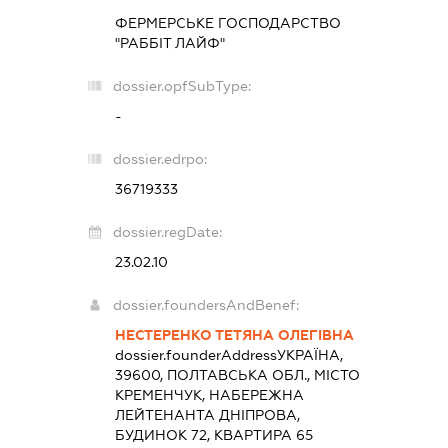
ФЕРМЕРСЬКЕ ГОСПОДАРСТВО
"РАББІТ ЛАЙФ"
dossier.opfSubType:
-
dossier.edrpo:
36719333
dossier.regDate:
23.02.10
dossier.foundersAndBenef:
НЕСТЕРЕНКО ТЕТЯНА ОЛЕГІВНА
dossier.founderAddress
УКРАЇНА,
39600, ПОЛТАВСЬКА ОБЛ., МІСТО
КРЕМЕНЧУК, НАБЕРЕЖНА
ЛЕЙТЕНАНТА ДНІПРОВА,
БУДИНОК 72, КВАРТИРА 65