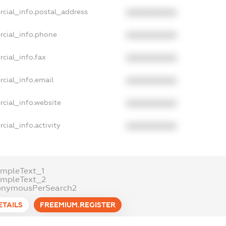
rcial_info.postal_address
XXXXXXXXXX
rcial_info.phone
XXXXXXXXXX
cial_info.fax
XXXXXXXXXX
cial_info.email
XXXXXXXXXX
cial_info.website
XXXXXXXXXX
cial_info.activity
XXXXXXXXXX
mpleText_1
ampleText_2
onymousPerSearch2
ETAILS
FREEMIUM.REGISTER