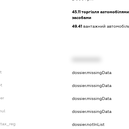
45.11
торгівля автомобілями
засобами
49.41
вантажний автомобіль
XXXXXXXXXX
t
dossier.missingData
bt
dossier.missingData
er
dossier.missingData
nul
dossier.missingData
_tax_reg
dossier.notInList