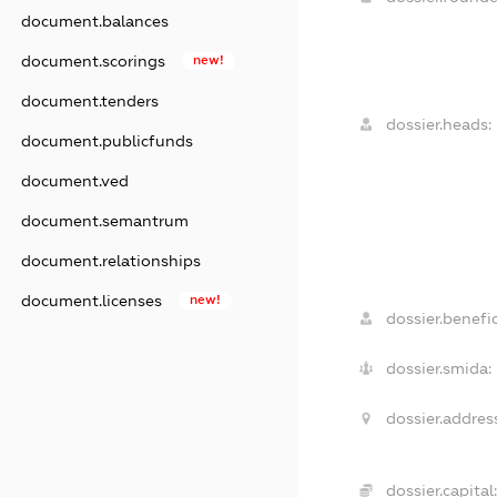
document.balances
document.scorings
new!
document.tenders
dossier.heads:
document.publicfunds
document.ved
document.semantrum
document.relationships
document.licenses
new!
dossier.benefic
dossier.smida:
dossier.addres
dossier.capital