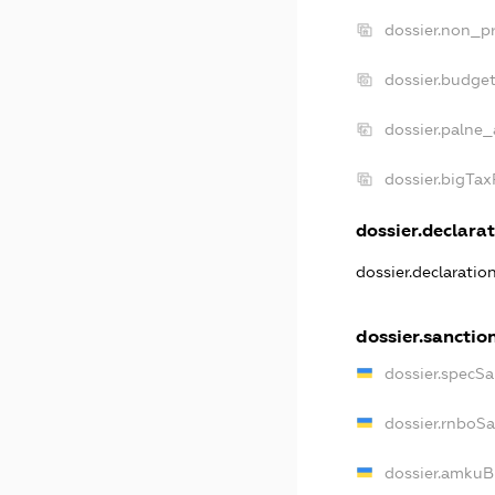
dossier.non_pr
dossier.budge
dossier.palne_
dossier.bigTa
dossier.declarat
dossier.declarati
dossier.sanctio
dossier.specS
dossier.rnboS
dossier.amkuB