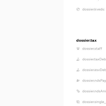
dossier.kveds:
dossier.tax
dossier.staff
dossier.taxDeb
dossier.esvDe
dossier.ndsPay
dossier.ndsAn
dossier.single