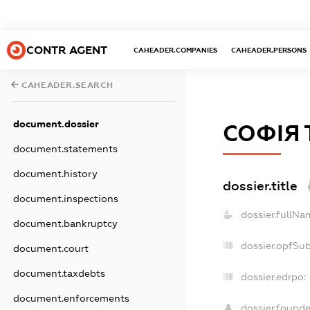
CONTR AGENT
CAHEADER.COMPANIES
CAHEADER.PERSONS
CAHEADER.SEARCH
document.dossier
СОФІЯ 
document.statements
document.history
dossier.title
document.inspections
dossier.fullNa
document.bankruptcy
dossier.opfSu
document.court
document.taxdebts
dossier.edrpo:
document.enforcements
dossier.found