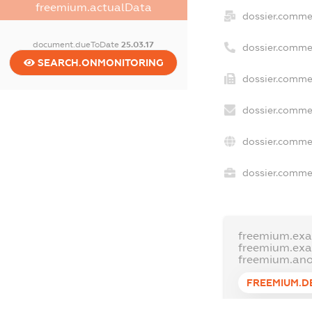
freemium.actualData
dossier.comme
document.dueToDate
25.03.17
dossier.comme
SEARCH.ONMONITORING
dossier.commer
dossier.commer
dossier.commer
dossier.commer
freemium.exa
freemium.ex
freemium.an
FREEMIUM.D