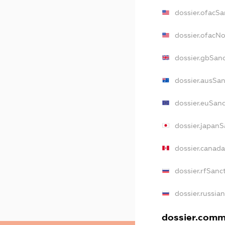
dossier.ofacSa
dossier.ofacN
dossier.gbSan
dossier.ausSa
dossier.euSan
dossier.japan
dossier.canad
dossier.rfSanc
dossier.russia
dossier.comme