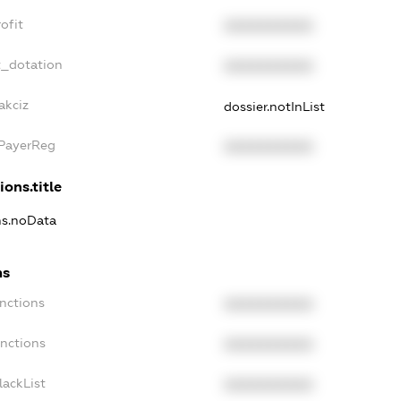
ofit
XXXXXXXXXX
t_dotation
XXXXXXXXXX
akciz
dossier.notInList
xPayerReg
XXXXXXXXXX
ions.title
ons.noData
ns
anctions
XXXXXXXXXX
anctions
XXXXXXXXXX
lackList
XXXXXXXXXX