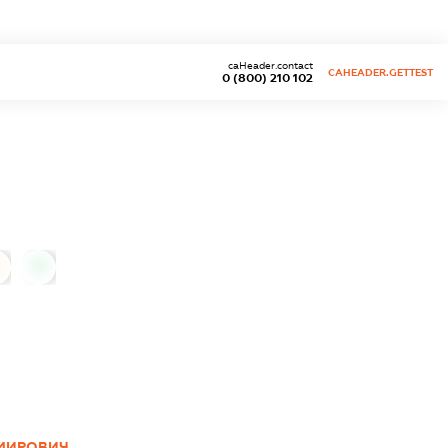
caHeader.contact
CAHEADER.GETTEST
0 (800) 210 102
0
МИРОВИЧ