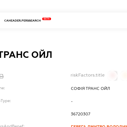
BETA
CAHEADER.PERSSEARCH
ТРАНС ОЙЛ
riskFactors.title
0
0
me:
СОФІЯ ТРАНС ОЙЛ
bType:
-
36720307
ersAndBenef:
ГЕРЕГА ДМИТРО ВОЛОДИ