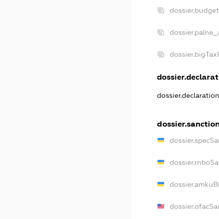
dossier.budge
dossier.palne_
dossier.bigTa
dossier.declarat
dossier.declaratio
dossier.sanctio
dossier.specSa
dossier.rnboSa
dossier.amkuBl
dossier.ofacSa