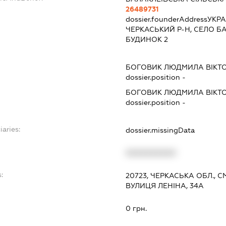
26489731
dossier.founderAddress
УКРА
ЧЕРКАСЬКИЙ Р-Н, СЕЛО Б
БУДИНОК 2
БОГОВИК ЛЮДМИЛА ВІКТ
dossier.position -
БОГОВИК ЛЮДМИЛА ВІКТ
dossier.position -
iaries:
dossier.missingData
XXXXXXXXXX
:
20723, ЧЕРКАСЬКА ОБЛ., С
ВУЛИЦЯ ЛЕНІНА, 34А
0 грн.