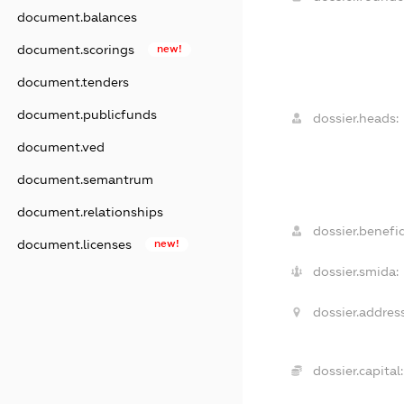
document.balances
document.scorings
new!
document.tenders
document.publicfunds
dossier.heads:
document.ved
document.semantrum
document.relationships
dossier.benefic
document.licenses
new!
dossier.smida:
dossier.address
dossier.capital: