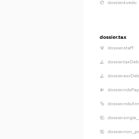
dossier.kveds:
dossier.tax
dossier.staff
dossier.taxDeb
dossier.esvDeb
dossier.ndsPay
dossier.ndsAn
dossier.single
dossier.non_pr