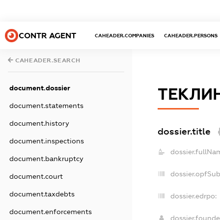
CONTR AGENT
CAHEADER.COMPANIES
CAHEADER.PERSONS
CAHEADER.SEARCH
document.dossier
ТЕКЛИН
document.statements
document.history
dossier.title
document.inspections
dossier.fullNa
document.bankruptcy
dossier.opfSu
document.court
document.taxdebts
dossier.edrpo:
document.enforcements
dossier.found