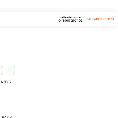
caHeader.contact
CAHEADER.GETTEST
0 (800) 210 102
0
 КЛУБ
А РАДА