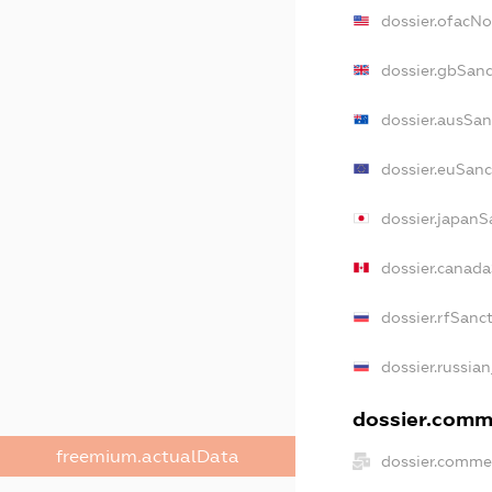
dossier.ofacN
dossier.gbSan
dossier.ausSan
dossier.euSanc
dossier.japanS
dossier.canad
dossier.rfSanc
dossier.russian
dossier.comme
freemium.actualData
dossier.comme