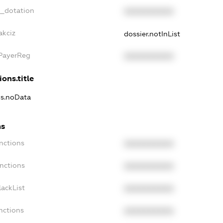
t_dotation
XXXXXXXXXX
akciz
dossier.notInList
xPayerReg
XXXXXXXXXX
ions.title
ns.noData
ns
nctions
XXXXXXXXXX
nctions
XXXXXXXXXX
ackList
XXXXXXXXXX
nctions
XXXXXXXXXX