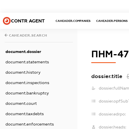
CONTR AGENT
CAHEADER.COMPANIES
CAHEADER.PERSONS
CAHEADER.SEARCH
ПНМ-47
document.dossier
document.statements
document.history
dossier.title
document.inspections
dossier.fullNam
document.bankruptcy
dossier.opfSub
document.court
document.taxdebts
dossier.edrpo:
document.enforcements
dossier.heads: