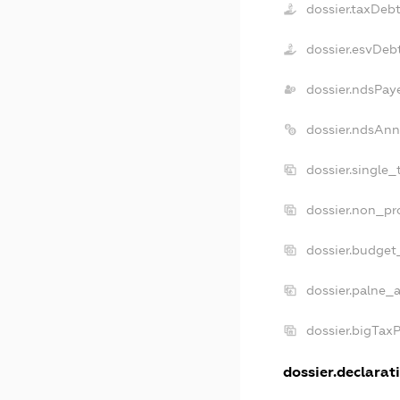
dossier.taxDeb
dossier.esvDeb
dossier.ndsPay
dossier.ndsAnn
dossier.single
dossier.non_pr
dossier.budget
dossier.palne_a
dossier.bigTax
dossier.declarati