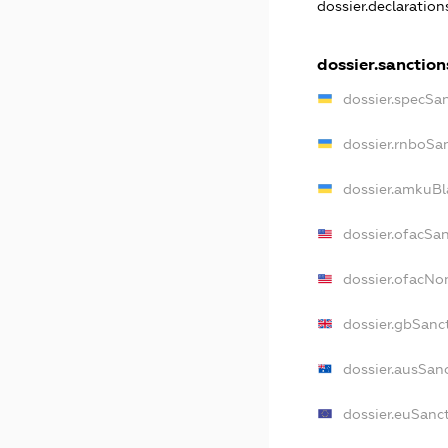
dossier.declaratio
dossier.sanction
dossier.specSa
dossier.rnboSa
dossier.amkuBl
dossier.ofacSa
dossier.ofacN
dossier.gbSanc
dossier.ausSan
dossier.euSanc