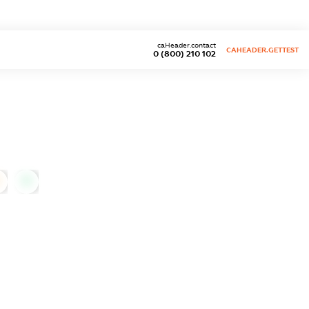
caHeader.contact
CAHEADER.GETTEST
0 (800) 210 102
0