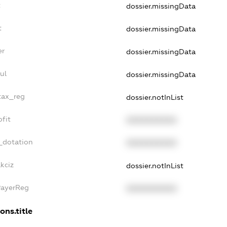
t
dossier.missingData
t
dossier.missingData
er
dossier.missingData
ul
dossier.missingData
_tax_reg
dossier.notInList
ofit
XXXXXXXXXX
_dotation
XXXXXXXXXX
kciz
dossier.notInList
PayerReg
XXXXXXXXXX
ons.title