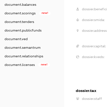
document.balances
dossier.benefici
document.scorings
new!
dossier.smida:
document.tenders
document.publicfunds
dossier.address
document.ved
dossier.capital:
document.semantrum
document.relationships
dossier.kveds:
document.licenses
new!
dossier.tax
dossier.staff