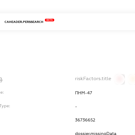
BETA
CAHEADER.PERSSEARCH
riskFactors.title
0
0
e:
ПНМ-47
Type:
-
36736652
dossier.missingData