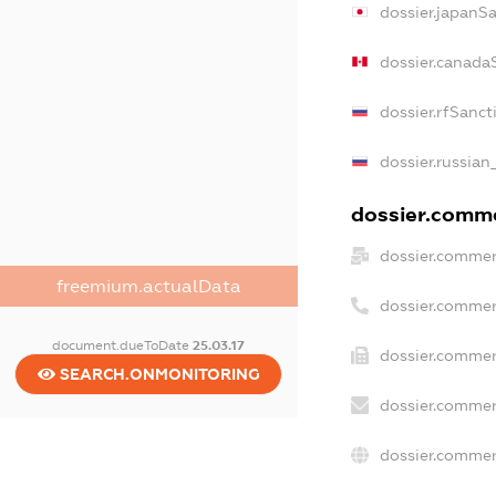
dossier.japanS
dossier.canada
dossier.rfSanct
dossier.russian
dossier.commer
dossier.commer
freemium.actualData
dossier.commer
document.dueToDate
25.03.17
dossier.commer
SEARCH.ONMONITORING
dossier.commer
dossier.commer