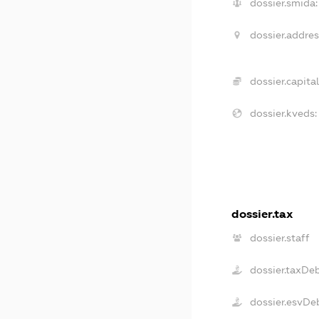
dossier.smida:
dossier.addres
dossier.capital
dossier.kveds:
dossier.tax
dossier.staff
dossier.taxDe
dossier.esvDe