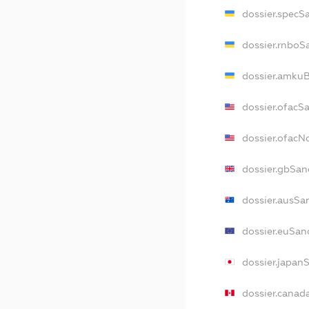
dossier.specS
dossier.rnboS
dossier.amkuB
dossier.ofacS
dossier.ofac
dossier.gbSan
dossier.ausSa
dossier.euSan
dossier.japan
dossier.canad