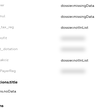
yer
dossier.missingData
nul
dossier.missingData
e_tax_reg
dossier.notInList
rofit
XXXXXXXXXX
t_dotation
XXXXXXXXXX
akciz
dossier.notInList
xPayerReg
XXXXXXXXXX
ions.title
ons.noData
ns