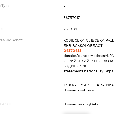
bType:
-
36737017
e:
25.10.09
ersAndBenef:
КОЗІВСЬКА СІЛЬСЬКА РА
ЛЬВІВСЬКОЇ ОБЛАСТІ
04370455
dossier.founderAddress
УКРА
СТРИЙСЬКИЙ Р-Н, СЕЛО К
БУДИНОК 46
statements.nationality:
Укра
ТЯЖКУН МИРОСЛАВА МИХ
dossier.position -
iaries:
dossier.missingData