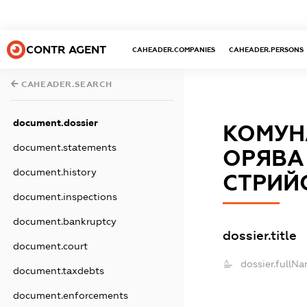
CONTR AGENT
CAHEADER.COMPANIES
CAHEADER.PERSONS
CAHEADER.SEARCH
document.dossier
КОМУН
document.statements
ОРЯВА 
document.history
СТРИЙС
document.inspections
document.bankruptcy
dossier.title
document.court
dossier.fullNa
document.taxdebts
document.enforcements