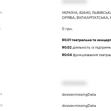
XXXXXXXXXX
s:
УКРАЇНА, 82640, ЛЬВІВСЬ
ОРЯВА, ВУЛ.КАРПАТСЬКА,
:
0 грн.
90.01
театральна та концерт
90.02
діяльність із підтрим
90.04
функціювання театрал
XXXXXXXXXX
bt
dossier.missingData
bt
dossier.missingData