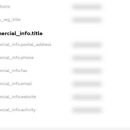
tions
XXXXXXXXXX
n_reg_title
XXXXXXXXXX
rcial_info.title
rcial_info.postal_address
XXXXXXXXXX
rcial_info.phone
XXXXXXXXXX
rcial_info.fax
XXXXXXXXXX
rcial_info.email
XXXXXXXXXX
rcial_info.website
XXXXXXXXXX
cial_info.activity
XXXXXXXXXX