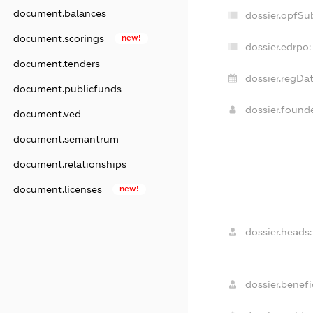
document.balances
dossier.opfSu
document.scorings
new!
dossier.edrpo:
document.tenders
dossier.regDat
document.publicfunds
dossier.found
document.ved
document.semantrum
document.relationships
document.licenses
new!
dossier.heads:
dossier.benefic