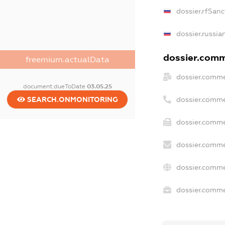
dossier.rfSanc
dossier.russia
dossier.comme
freemium.actualData
dossier.comme
document.dueToDate
03.05.25
SEARCH.ONMONITORING
dossier.comme
dossier.comme
dossier.comme
dossier.comme
dossier.commer