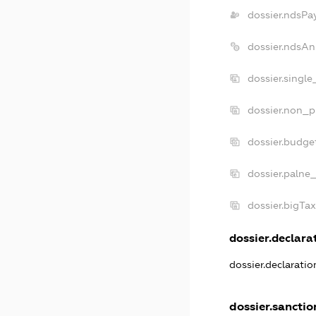
dossier.ndsPa
dossier.ndsAn
dossier.singl
dossier.non_p
dossier.budge
dossier.palne_
dossier.bigTa
dossier.declarat
dossier.declarati
dossier.sanctio