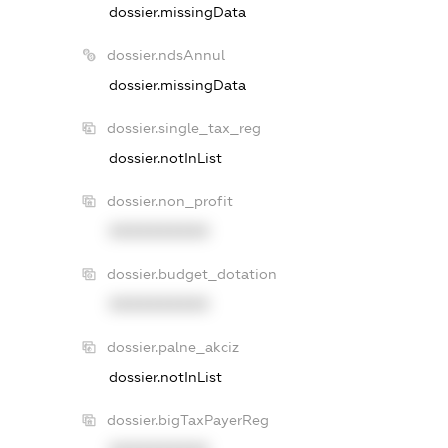
dossier.missingData
dossier.ndsAnnul
dossier.missingData
dossier.single_tax_reg
dossier.notInList
dossier.non_profit
XXXXXXXXXX
dossier.budget_dotation
XXXXXXXXXX
dossier.palne_akciz
dossier.notInList
dossier.bigTaxPayerReg