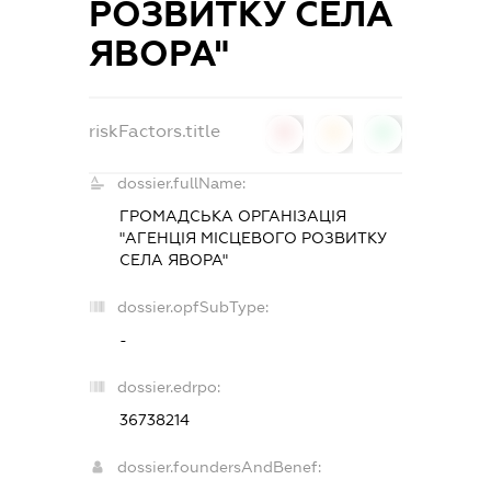
РОЗВИТКУ СЕЛА
ЯВОРА"
riskFactors.title
0
0
0
dossier.fullName:
ГРОМАДСЬКА ОРГАНІЗАЦІЯ
"АГЕНЦІЯ МІСЦЕВОГО РОЗВИТКУ
СЕЛА ЯВОРА"
dossier.opfSubType:
-
dossier.edrpo:
36738214
dossier.foundersAndBenef: