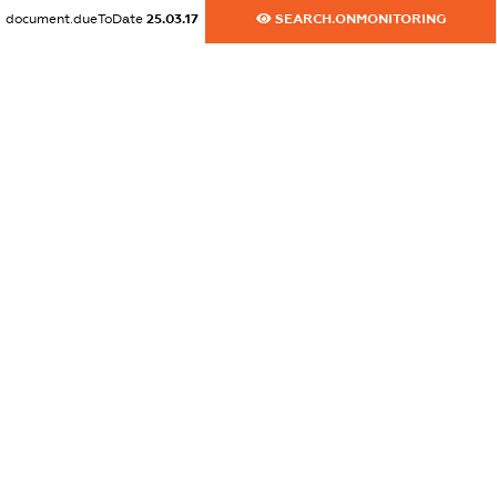
document.dueToDate
25.03.17
SEARCH.ONMONITORING
dossier.commercial_info.website
XXXXXXXXXX
dossier.commercial_info.activity
XXXXXXXXXX
freemium.exampleText_1
freemium.exampleText_2
freemium.anonymousPerSearch2
FREEMIUM.DETAILS
FREEMIUM.REGISTER