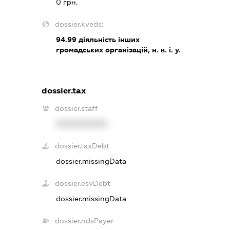
0 грн.
dossier.kveds:
94.99
діяльність інших
громадських організацій, н. в. і. у.
dossier.tax
dossier.staff
XXXXXXXXXX
dossier.taxDebt
dossier.missingData
dossier.esvDebt
dossier.missingData
dossier.ndsPayer