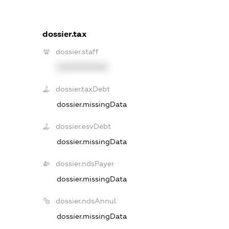
dossier.tax
dossier.staff
XXXXXXXXXX
dossier.taxDebt
dossier.missingData
dossier.esvDebt
dossier.missingData
dossier.ndsPayer
dossier.missingData
dossier.ndsAnnul
dossier.missingData