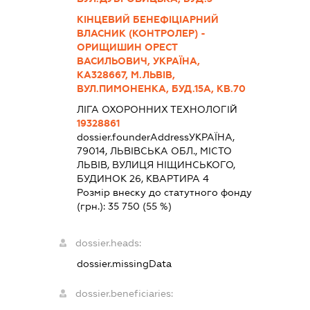
КІНЦЕВИЙ БЕНЕФІЦІАРНИЙ
ВЛАСНИК (КОНТРОЛЕР) -
ОРИЩИШИН ОРЕСТ
ВАСИЛЬОВИЧ, УКРАЇНА,
КА328667, М.ЛЬВІВ,
ВУЛ.ПИМОНЕНКА, БУД.15А, КВ.70
ЛІГА ОХОРОННИХ ТЕХНОЛОГІЙ
19328861
dossier.founderAddress
УКРАЇНА,
79014, ЛЬВІВСЬКА ОБЛ., МІСТО
ЛЬВІВ, ВУЛИЦЯ НІЩИНСЬКОГО,
БУДИНОК 26, КВАРТИРА 4
Розмір внеску до статутного фонду
(грн.):
35 750
(55 %)
dossier.heads:
dossier.missingData
dossier.beneficiaries: