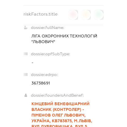
riskFactors.title
0
0
0
dossier.fullName:
ЛІГА ОХОРОННИХ ТЕХНОЛОГІЙ
"ЛЬВОВИЧ"
dossier.opfSubType:
-
dossier.edrpo:
36738691
dossier.foundersAndBenef:
КІНЦЕВИЙ БЕНЕФІЦІАРНИЙ
ВЛАСНИК (КОНТРОЛЕР) -
ПІМЕНОВ ОЛЕГ ЛЬВОВИЧ,
УКРАЇНА, КВ783875, М.ЛЬВІВ,
ВУЛ.ДУБРОВИЦЬКА, БУД.5