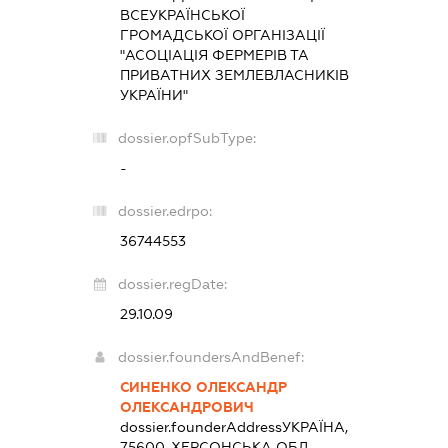
ВСЕУКРАЇНСЬКОЇ
ГРОМАДСЬКОЇ ОРГАНІЗАЦІЇ
"АСОЦІАЦІЯ ФЕРМЕРІВ ТА
ПРИВАТНИХ ЗЕМЛЕВЛАСНИКІВ
УКРАЇНИ"
dossier.opfSubType:
-
dossier.edrpo:
36744553
dossier.regDate:
29.10.09
dossier.foundersAndBenef:
СИНЕНКО ОЛЕКСАНДР
ОЛЕКСАНДРОВИЧ
dossier.founderAddress
УКРАЇНА,
75600, ХЕРСОНСЬКА ОБЛ.,