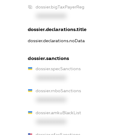
dossier.bigTaxPayerReg
XXXXXXXXXX
dossier.declarations.title
dossier.declarations.noData
dossier.sanctions
dossier.specSanctions
XXXXXXXXXX
dossier.rnboSanctions
XXXXXXXXXX
dossier.amkuBlackList
XXXXXXXXXX
dossier.ofacSanctions