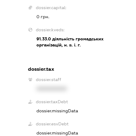
dossier.capital:
0 грн.
dossier.kveds:
91.33.0
діяльність громадських
організацій, н. в. і. г.
dossier.tax
dossier.staff
XXXXXXXXXX
dossier.taxDebt
dossier.missingData
dossier.esvDebt
dossier.missingData