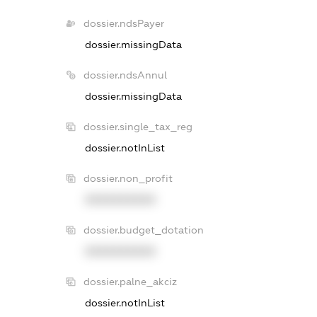
dossier.ndsPayer
dossier.missingData
dossier.ndsAnnul
dossier.missingData
dossier.single_tax_reg
dossier.notInList
dossier.non_profit
XXXXXXXXXX
dossier.budget_dotation
XXXXXXXXXX
dossier.palne_akciz
dossier.notInList