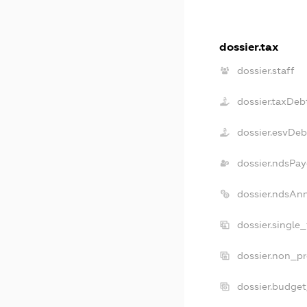
dossier.tax
dossier.staff
dossier.taxDeb
dossier.esvDeb
dossier.ndsPay
dossier.ndsAn
dossier.single
dossier.non_pr
dossier.budge