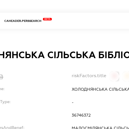
BETA
CAHEADER.PERSSEARCH
ЯНСЬКА СІЛЬСЬКА БІБЛІ
riskFactors.title
0
0
me:
ХОЛОДНЯНСЬКА СІЛЬСЬКА
Type:
-
36746372
ersAndBenef:
МАЛОСМІЛЯНСЬКА СІЛЬС