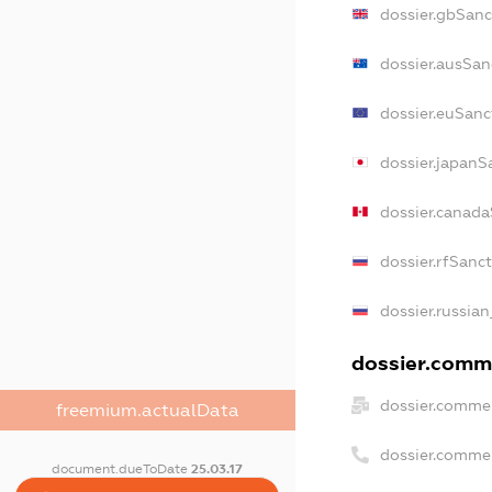
dossier.gbSanc
dossier.ausSan
dossier.euSanc
dossier.japanS
dossier.canad
dossier.rfSanc
dossier.russian
dossier.comme
dossier.commer
freemium.actualData
dossier.comme
document.dueToDate
25.03.17