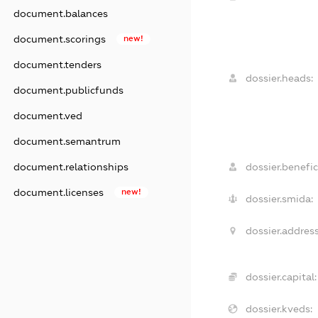
document.balances
document.scorings
new!
document.tenders
dossier.heads:
document.publicfunds
document.ved
document.semantrum
document.relationships
dossier.benefic
document.licenses
new!
dossier.smida:
dossier.address
dossier.capital:
dossier.kveds: