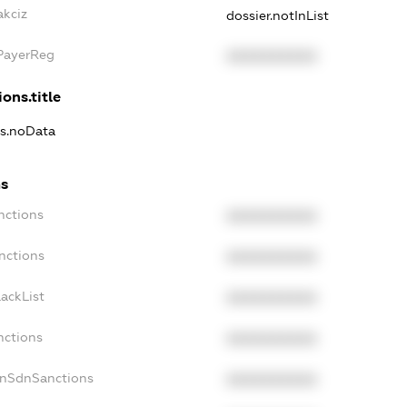
akciz
dossier.notInList
xPayerReg
XXXXXXXXXX
ons.title
ns.noData
ns
nctions
XXXXXXXXXX
nctions
XXXXXXXXXX
ackList
XXXXXXXXXX
nctions
XXXXXXXXXX
onSdnSanctions
XXXXXXXXXX