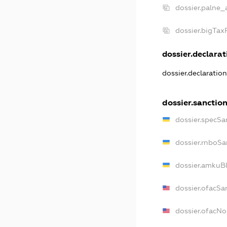
dossier.palne_
dossier.bigTa
dossier.declarati
dossier.declaratio
dossier.sanctio
dossier.specSa
dossier.rnboSa
dossier.amkuBl
dossier.ofacSa
dossier.ofacN