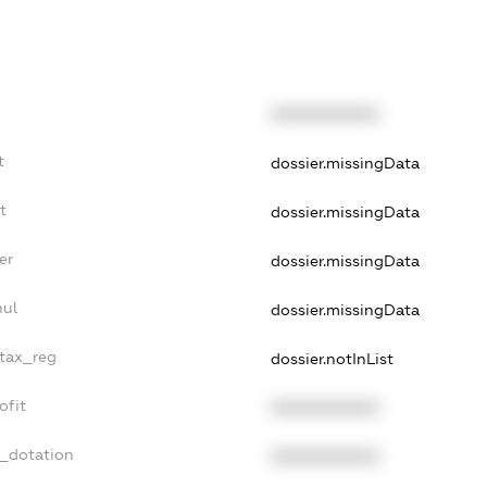
XXXXXXXXXX
t
dossier.missingData
t
dossier.missingData
er
dossier.missingData
nul
dossier.missingData
_tax_reg
dossier.notInList
ofit
XXXXXXXXXX
t_dotation
XXXXXXXXXX