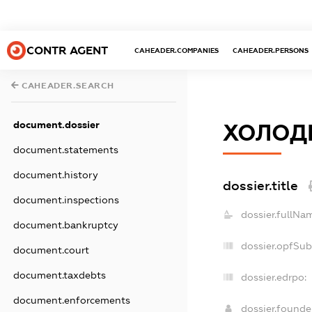
CONTR AGENT
CAHEADER.COMPANIES
CAHEADER.PERSONS
CAHEADER.SEARCH
document.dossier
ХОЛОДН
document.statements
document.history
dossier.title
document.inspections
dossier.fullNa
document.bankruptcy
dossier.opfSub
document.court
document.taxdebts
dossier.edrpo:
document.enforcements
dossier.found