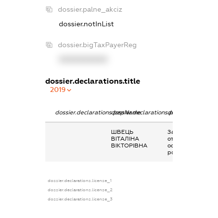
dossier.palne_akciz
dossier.notInList
dossier.bigTaxPayerReg
XXXXXXXXXX
dossier.declarations.title
2019
dossier.declarations.pepName
dossier.declarations.personName
dossier.declarati
ШВЕЦЬ
Заробітна плата
ВІТАЛІНА
отримана за
ВІКТОРІВНА
основним місцем
роботи
dossier.declarations.license_1
dossier.declarations.license_2
dossier.declarations.license_3