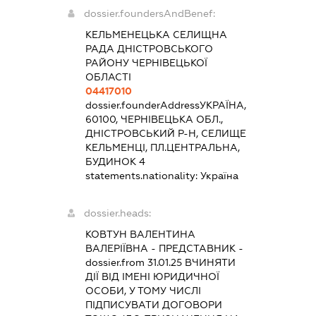
dossier.foundersAndBenef:
КЕЛЬМЕНЕЦЬКА СЕЛИЩНА
РАДА ДНІСТРОВСЬКОГО
РАЙОНУ ЧЕРНІВЕЦЬКОЇ
ОБЛАСТІ
04417010
dossier.founderAddress
УКРАЇНА,
60100, ЧЕРНІВЕЦЬКА ОБЛ.,
ДНІСТРОВСЬКИЙ Р-Н, СЕЛИЩЕ
КЕЛЬМЕНЦІ, ПЛ.ЦЕНТРАЛЬНА,
БУДИНОК 4
statements.nationality:
Україна
dossier.heads:
КОВТУН ВАЛЕНТИНА
ВАЛЕРІЇВНА
-
ПРЕДСТАВНИК
-
dossier.from 31.01.25
ВЧИНЯТИ
ДІЇ ВІД ІМЕНІ ЮРИДИЧНОЇ
ОСОБИ, У ТОМУ ЧИСЛІ
ПІДПИСУВАТИ ДОГОВОРИ