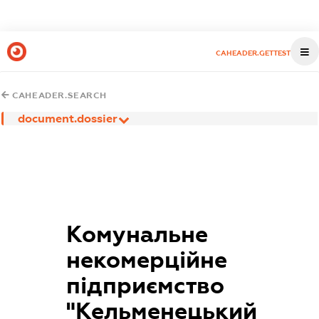
CAHEADER.GETTEST
CAHEADER.SEARCH
document.dossier
Комунальне
некомерційне
підприємство
"Кельменецький