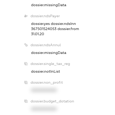
dossier.missingData
dossier.ndsPayer
dossier.yes
dossier.ndsInn
367501524053
dossier.from
31.01.20
dossier.ndsAnnul
dossier.missingData
dossier.single_tax_reg
dossier.notInList
dossier.non_profit
XXXXXXXXXX
dossier.budget_dotation
XXXXXXXXXX