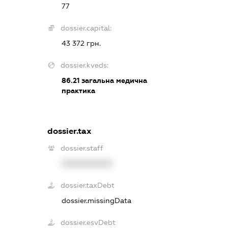
77
dossier.capital:
43 372 грн.
dossier.kveds:
86.21
загальна медична
практика
dossier.tax
dossier.staff
XXXXXXXXXX
dossier.taxDebt
dossier.missingData
dossier.esvDebt