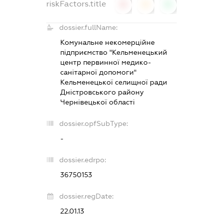
riskFactors.title
0
0
0
dossier.fullName:
Комунальне некомерційне
підприємство "Кельменецький
центр первинної медико-
санітарної допомоги"
Кельменецької селищної ради
Дністровського району
Чернівецької області
dossier.opfSubType:
-
dossier.edrpo:
36750153
dossier.regDate:
22.01.13