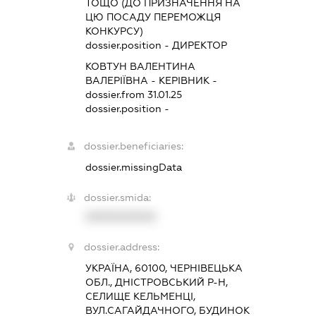
ТОЩО (ДО ПРИЗНАЧЕННЯ НА
ЦЮ ПОСАДУ ПЕРЕМОЖЦЯ
КОНКУРСУ)
dossier.position - ДИРЕКТОР
КОВТУН ВАЛЕНТИНА
ВАЛЕРІЇВНА
-
КЕРІВНИК
-
dossier.from 31.01.25
dossier.position -
dossier.beneficiaries:
dossier.missingData
dossier.smida:
XXXXXXXXXX
dossier.address:
УКРАЇНА, 60100, ЧЕРНІВЕЦЬКА
ОБЛ., ДНІСТРОВСЬКИЙ Р-Н,
СЕЛИЩЕ КЕЛЬМЕНЦІ,
ВУЛ.САГАЙДАЧНОГО, БУДИНОК