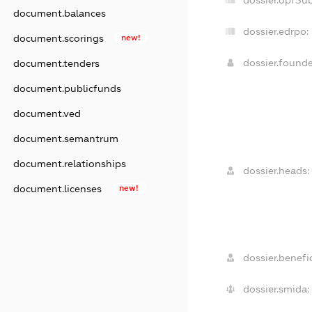
document.balances
dossier.edrpo:
document.scorings
new!
dossier.found
document.tenders
document.publicfunds
document.ved
document.semantrum
document.relationships
dossier.heads:
document.licenses
new!
dossier.benefic
dossier.smida: