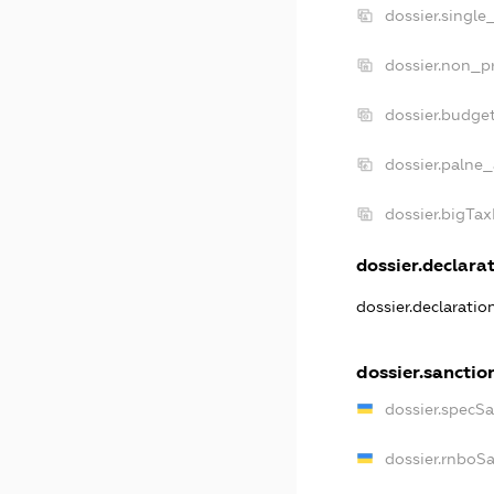
dossier.single
dossier.non_pr
dossier.budge
dossier.palne_
dossier.bigTa
dossier.declarat
dossier.declarati
dossier.sanctio
dossier.specS
dossier.rnboS