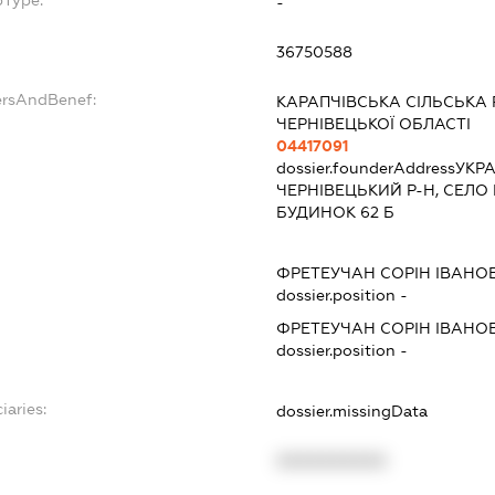
-
36750588
ersAndBenef:
КАРАПЧІВСЬКА СІЛЬСЬКА
ЧЕРНІВЕЦЬКОЇ ОБЛАСТІ
04417091
dossier.founderAddress
УКРА
ЧЕРНІВЕЦЬКИЙ Р-Н, СЕЛО
БУДИНОК 62 Б
ФРЕТЕУЧАН СОРІН ІВАНО
dossier.position -
ФРЕТЕУЧАН СОРІН ІВАНО
dossier.position -
iaries:
dossier.missingData
XXXXXXXXXX