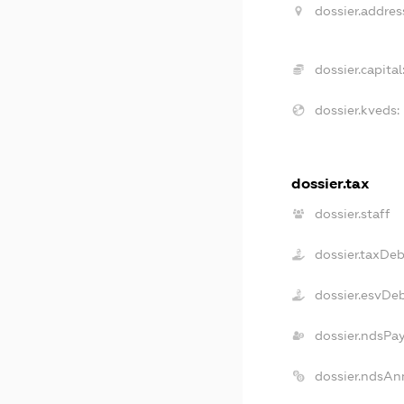
dossier.addres
dossier.capital
dossier.kveds:
dossier.tax
dossier.staff
dossier.taxDeb
dossier.esvDe
dossier.ndsPa
dossier.ndsAn