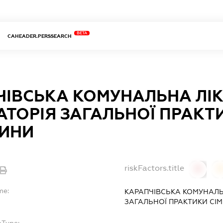
BETA
CAHEADER.PERSSEARCH
ЧІВСЬКА КОМУНАЛЬНА ЛІ
ТОРІЯ ЗАГАЛЬНОЇ ПРАКТ
ИНИ
riskFactors.title
0
0
me:
КАРАПЧІВСЬКА КОМУНАЛЬ
ЗАГАЛЬНОЇ ПРАКТИКИ СІ
bType: