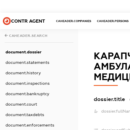
CONTR AGENT
CAHEADER.COMPANIES
CAHEADER.PERSONS
CAHEADER.SEARCH
document.dossier
КАРАП
document.statements
АМБУЛА
document.history
МЕДИЦ
document.inspections
document.bankruptcy
dossier.title
document.court
dossier.fullNa
document.taxdebts
document.enforcements
dossier.opfSu