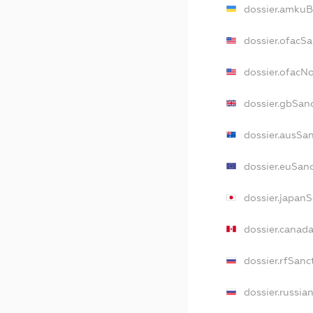
dossier.amkuB
dossier.ofacS
dossier.ofacN
dossier.gbSan
dossier.ausSa
dossier.euSan
dossier.japan
dossier.canad
dossier.rfSanc
dossier.russia