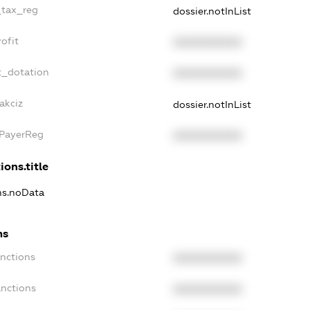
_tax_reg
dossier.notInList
ofit
XXXXXXXXXX
t_dotation
XXXXXXXXXX
akciz
dossier.notInList
xPayerReg
XXXXXXXXXX
ions.title
ons.noData
ns
anctions
XXXXXXXXXX
anctions
XXXXXXXXXX