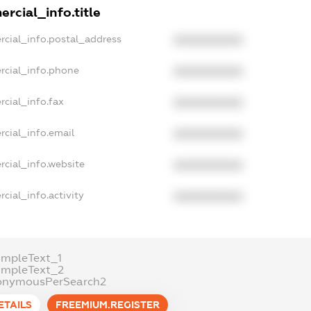
rcial_info.title
rcial_info.postal_address
XXXXXXXXXX
rcial_info.phone
XXXXXXXXXX
cial_info.fax
XXXXXXXXXX
rcial_info.email
XXXXXXXXXX
rcial_info.website
XXXXXXXXXX
cial_info.activity
XXXXXXXXXX
ampleText_1
ampleText_2
onymousPerSearch2
ETAILS
FREEMIUM.REGISTER