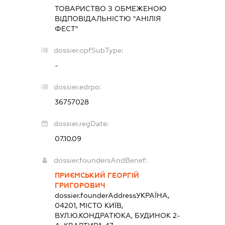
ТОВАРИСТВО З ОБМЕЖЕНОЮ
ВІДПОВІДАЛЬНІСТЮ "АНІЛІЯ
ФЕСТ"
dossier.opfSubType:
-
dossier.edrpo:
36757028
dossier.regDate:
07.10.09
dossier.foundersAndBenef:
ПРИЄМСЬКИЙ ГЕОРГІЙ
ГРИГОРОВИЧ
dossier.founderAddress
УКРАЇНА,
04201, МІСТО КИЇВ,
ВУЛ.Ю.КОНДРАТЮКА, БУДИНОК 2-