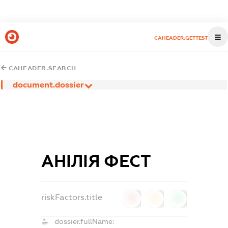
CAHEADER.GETTEST
CAHEADER.SEARCH
document.dossier
АНІЛІЯ ФЕСТ
riskFactors.title
0
0
0
dossier.fullName: