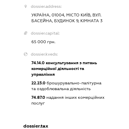
dossier.address:
УКРАЇНА, 01004, МІСТО КИЇВ, ВУЛ.
БАСЕЙНА, БУДИНОК 9, КІМНАТА 3
dossier.capital:
65 000 грн.
dossier.kveds:
74.14.0
консультування з питань
комерційної діяльності та
управління
22.23.0
брошурувально-палітурна
та оздоблювальна діяльність
74.87.0
надання інших комерційних
послуг
dossier.tax