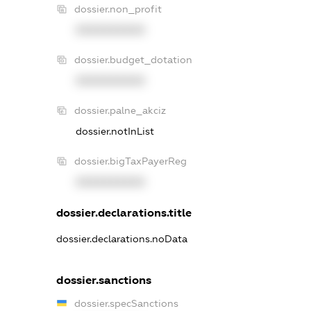
dossier.non_profit
XXXXXXXXXX
dossier.budget_dotation
XXXXXXXXXX
dossier.palne_akciz
dossier.notInList
dossier.bigTaxPayerReg
XXXXXXXXXX
dossier.declarations.title
dossier.declarations.noData
dossier.sanctions
dossier.specSanctions