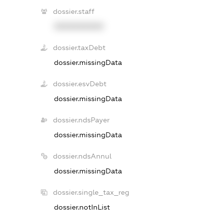
dossier.staff
XXXXXXXXXX
dossier.taxDebt
dossier.missingData
dossier.esvDebt
dossier.missingData
dossier.ndsPayer
dossier.missingData
dossier.ndsAnnul
dossier.missingData
dossier.single_tax_reg
dossier.notInList