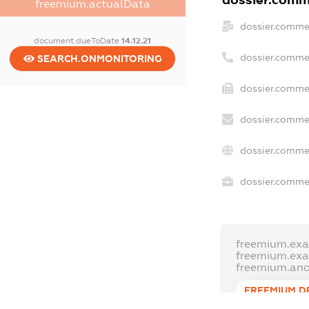
dossier.comme
freemium.actualData
dossier.comme
document.dueToDate
14.12.21
dossier.comme
SEARCH.ONMONITORING
dossier.commer
dossier.commer
dossier.commer
dossier.commer
freemium.exa
freemium.ex
freemium.an
FREEMIUM.D