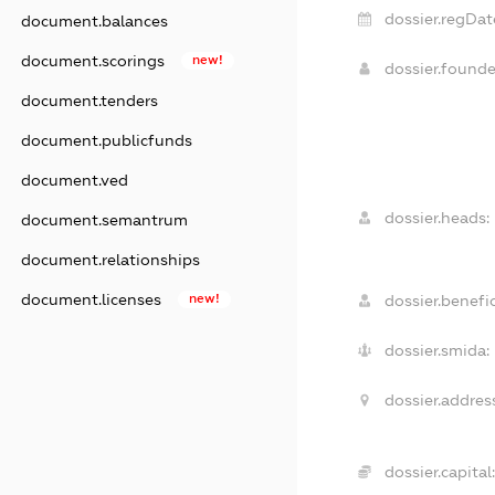
dossier.regDat
document.balances
document.scorings
new!
dossier.found
document.tenders
document.publicfunds
document.ved
dossier.heads:
document.semantrum
document.relationships
document.licenses
new!
dossier.benefic
dossier.smida:
dossier.addres
dossier.capital