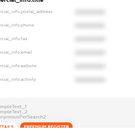
rcial_info.title
rcial_info.postal_address
XXXXXXXXXX
rcial_info.phone
XXXXXXXXXX
cial_info.fax
XXXXXXXXXX
cial_info.email
XXXXXXXXXX
cial_info.website
XXXXXXXXXX
cial_info.activity
XXXXXXXXXX
mpleText_1
ampleText_2
onymousPerSearch2
ETAILS
FREEMIUM.REGISTER