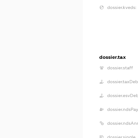
dossier.kveds:
dossier.tax
dossier.staff
dossier.taxDeb
dossier.esvDe
dossier.ndsPay
dossier.ndsAn
dossier.single