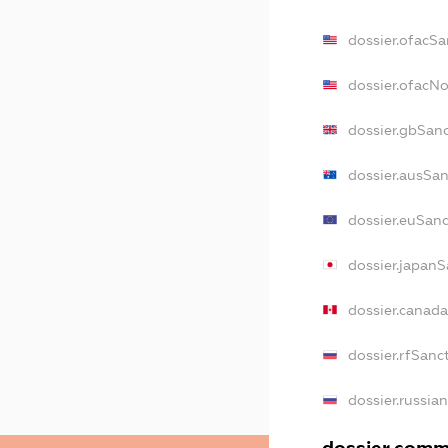
dossier.ofacSa
dossier.ofacN
dossier.gbSan
dossier.ausSa
dossier.euSan
dossier.japanS
dossier.canad
dossier.rfSanc
dossier.russia