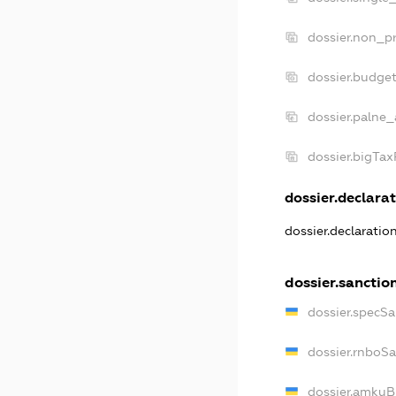
dossier.non_pr
dossier.budge
dossier.palne_
dossier.bigTa
dossier.declarat
dossier.declarati
dossier.sanctio
dossier.specS
dossier.rnboS
dossier.amkuB