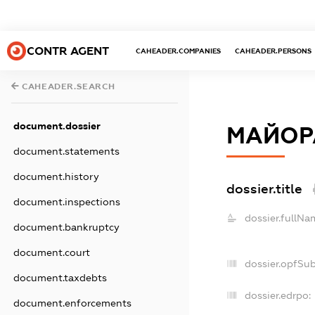
CONTR AGENT
CAHEADER.COMPANIES
CAHEADER.PERSONS
CAHEADER.SEARCH
document.dossier
МАЙОР
document.statements
document.history
dossier.title
document.inspections
dossier.fullNa
document.bankruptcy
document.court
dossier.opfSu
document.taxdebts
dossier.edrpo:
document.enforcements