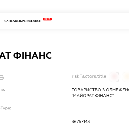
BETA
CAHEADER.PERSSEARCH
АТ ФІНАНС
riskFactors.title
0
0
me:
ТОВАРИСТВО З ОБМЕЖЕН
"МАЙОРАТ ФІНАНС"
bType:
-
36757143