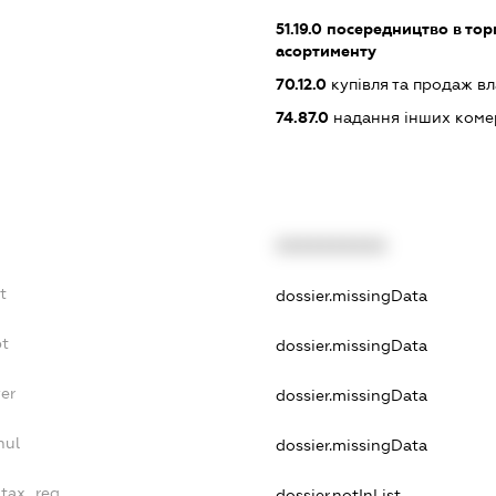
51.19.0
посередництво в тор
асортименту
70.12.0
купівля та продаж в
74.87.0
надання інших коме
XXXXXXXXXX
t
dossier.missingData
bt
dossier.missingData
er
dossier.missingData
nul
dossier.missingData
_tax_reg
dossier.notInList