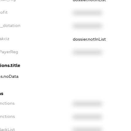
ofit
XXXXXXXXXX
t_dotation
XXXXXXXXXX
akciz
dossier.notInList
xPayerReg
XXXXXXXXXX
ions.title
ons.noData
ns
anctions
XXXXXXXXXX
anctions
XXXXXXXXXX
lackList
XXXXXXXXXX