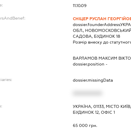
e:
11.10.09
ersAndBenef:
СНІЦЕР РУСЛАН ГЕОРГІЙО
dossier.founderAddress
УКРА
ОБЛ., НОВОМОСКОВСЬКИЙ 
САДОВА, БУДИНОК 18
Розмір внеску до статутног
ВАРЛАМОВ МАКСИМ ВІКТ
dossier.position -
iaries:
dossier.missingData
XXXXXXXXXX
s:
УКРАЇНА, 01133, МІСТО КИЇ
БУДИНОК 12, ОФІС 1
:
65 000 грн.