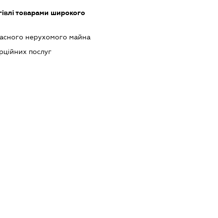
гівлі товарами широкого
ласного нерухомого майна
рційних послуг