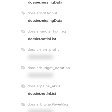
dossier.missingData
dossier.ndsAnnul
dossier.missingData
dossier.single_tax_reg
dossier.notInList
dossier.non_profit
XXXXXXXXXX
dossier.budget_dotation
XXXXXXXXXX
dossier.palne_akciz
dossier.notInList
dossier.bigTaxPayerReg
XXXXXXXXXX