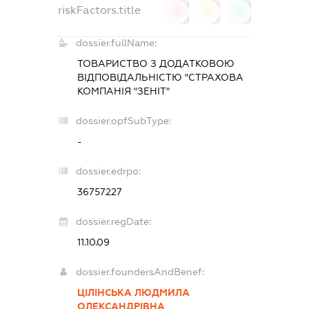
riskFactors.title
0
0
0
dossier.fullName:
ТОВАРИСТВО З ДОДАТКОВОЮ
ВІДПОВІДАЛЬНІСТЮ "СТРАХОВА
КОМПАНІЯ "ЗЕНІТ"
dossier.opfSubType:
-
dossier.edrpo:
36757227
dossier.regDate:
11.10.09
dossier.foundersAndBenef:
ЦІЛІНСЬКА ЛЮДМИЛА
ОЛЕКСАНДРІВНА