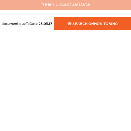
dossier.commercial_info.email
freemium.actualData
XXXXXXXXXX
dossier.commercial_info.website
document.dueToDate
25.03.17
SEARCH.ONMONITORING
XXXXXXXXXX
dossier.commercial_info.activity
XXXXXXXXXX
freemium.exampleText_1
freemium.exampleText_2
freemium.anonymousPerSearch2
FREEMIUM.DETAILS
FREEMIUM.REGISTER