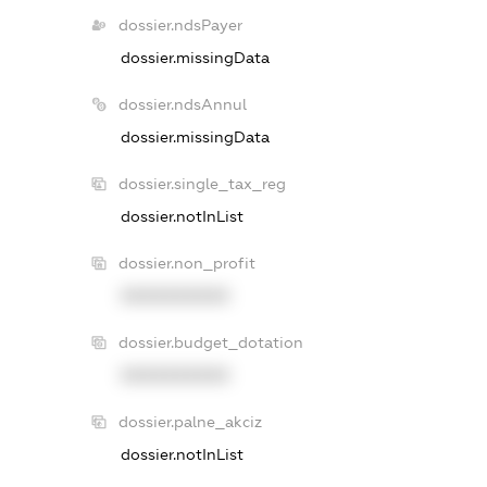
dossier.ndsPayer
dossier.missingData
dossier.ndsAnnul
dossier.missingData
dossier.single_tax_reg
dossier.notInList
dossier.non_profit
XXXXXXXXXX
dossier.budget_dotation
XXXXXXXXXX
dossier.palne_akciz
dossier.notInList