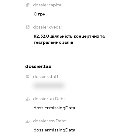
dossier.capital:
0 грн.
dossier.kveds:
92.32.0
діяльність концертних та
театральних залів
dossier.tax
dossier.staff
XXXXXXXXXX
dossier.taxDebt
dossier.missingData
dossier.esvDebt
dossier.missingData