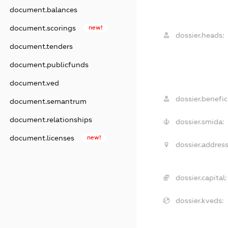
document.balances
document.scorings
new!
dossier.heads:
document.tenders
document.publicfunds
document.ved
dossier.benefici
document.semantrum
document.relationships
dossier.smida:
document.licenses
new!
dossier.address
dossier.capital:
dossier.kveds: