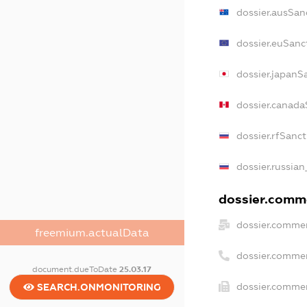
dossier.ausSan
dossier.euSanc
dossier.japanS
dossier.canada
dossier.rfSanc
dossier.russian
dossier.comme
dossier.commer
freemium.actualData
dossier.comme
document.dueToDate
25.03.17
dossier.commer
SEARCH.ONMONITORING