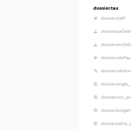
dossier.tax
dossier.staff
dossier.taxDeb
dossier.esvDeb
dossier.ndsPay
dossier.ndsAn
dossier.single
dossier.non_pr
dossier.budge
dossier.palne_