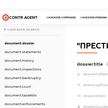
CONTR AGENT
CAHEADER.COMPANIES
CAHEADER.PERSONS
CAHEADER.SEARCH
document.dossier
"ПРЕСТ
document.statements
document.history
dossier.title
document.inspections
dossier.fullNa
document.bankruptcy
dossier.opfSub
document.court
document.taxdebts
dossier.edrpo:
document.enforcements
dossier.found