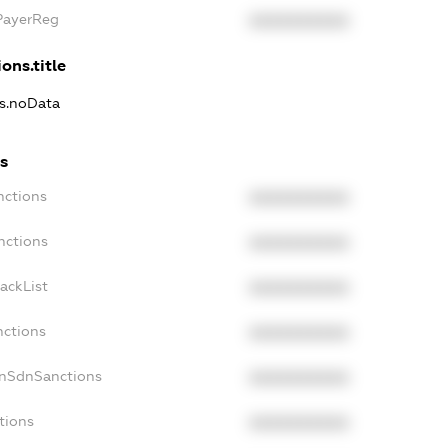
xPayerReg
XXXXXXXXXX
ons.title
ns.noData
ns
nctions
XXXXXXXXXX
nctions
XXXXXXXXXX
ackList
XXXXXXXXXX
nctions
XXXXXXXXXX
onSdnSanctions
XXXXXXXXXX
tions
XXXXXXXXXX