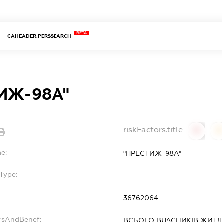
BETA
CAHEADER.PERSSEARCH
ИЖ-98А"
riskFactors.title
0
0
me:
"ПРЕСТИЖ-98А"
Type:
-
36762064
ersAndBenef:
ВСЬОГО ВЛАСНИКІВ ЖИТ