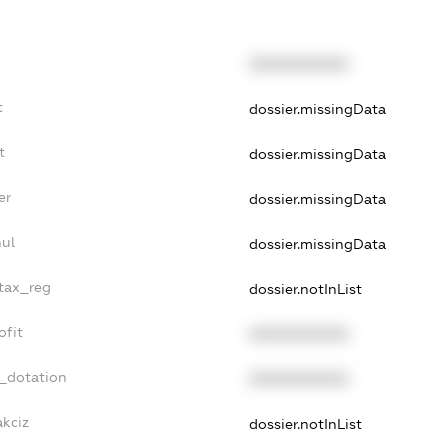
XXXXXXXXXX
t
dossier.missingData
t
dossier.missingData
er
dossier.missingData
nul
dossier.missingData
_tax_reg
dossier.notInList
ofit
XXXXXXXXXX
t_dotation
XXXXXXXXXX
akciz
dossier.notInList