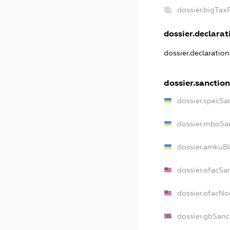
dossier.bigTa
dossier.declarati
dossier.declaratio
dossier.sanctio
dossier.specSa
dossier.rnboSa
dossier.amkuBl
dossier.ofacSa
dossier.ofacN
dossier.gbSanc