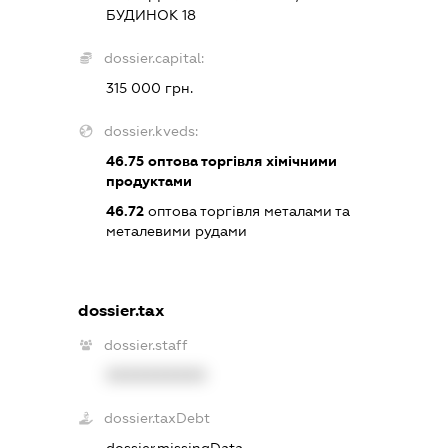
БУДИНОК 18
dossier.capital:
315 000 грн.
dossier.kveds:
46.75
оптова торгівля хімічними
продуктами
46.72
оптова торгівля металами та
металевими рудами
dossier.tax
dossier.staff
XXXXXXXXXX
dossier.taxDebt
dossier.missingData