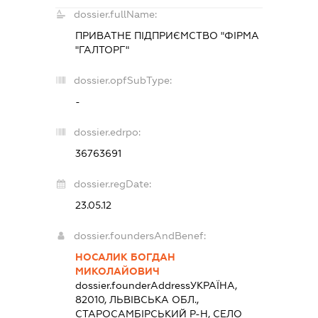
dossier.fullName:
ПРИВАТНЕ ПІДПРИЄМСТВО "ФІРМА
"ГАЛТОРГ"
dossier.opfSubType:
-
dossier.edrpo:
36763691
dossier.regDate:
23.05.12
dossier.foundersAndBenef:
НОСАЛИК БОГДАН
МИКОЛАЙОВИЧ
dossier.founderAddress
УКРАЇНА,
82010, ЛЬВІВСЬКА ОБЛ.,
СТАРОСАМБІРСЬКИЙ Р-Н, СЕЛО