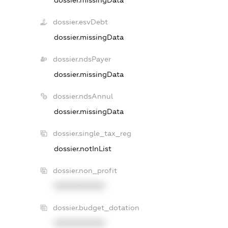
dossier.esvDebt
dossier.missingData
dossier.ndsPayer
dossier.missingData
dossier.ndsAnnul
dossier.missingData
dossier.single_tax_reg
dossier.notInList
dossier.non_profit
XXXXXXXXXX
dossier.budget_dotation
XXXXXXXXXX