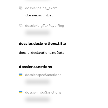
dossier.palne_akciz
dossier.notInList
dossier.bigTaxPayerReg
XXXXXXXXXX
dossier.declarations.title
dossier.declarations.noData
dossier.sanctions
dossier.specSanctions
XXXXXXXXXX
dossier.rnboSanctions
XXXXXXXXXX