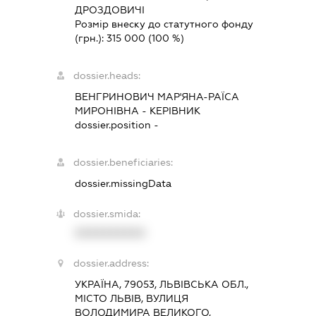
ДРОЗДОВИЧІ
Розмір внеску до статутного фонду
(грн.):
315 000
(100 %)
dossier.heads:
ВЕНГРИНОВИЧ МАР'ЯНА-РАЇСА
МИРОНІВНА
-
КЕРІВНИК
dossier.position -
dossier.beneficiaries:
dossier.missingData
dossier.smida:
XXXXXXXXXX
dossier.address:
УКРАЇНА, 79053, ЛЬВІВСЬКА ОБЛ.,
МІСТО ЛЬВІВ, ВУЛИЦЯ
ВОЛОДИМИРА ВЕЛИКОГО,