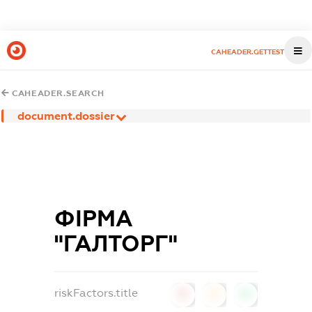
CAHEADER.GETTEST
CAHEADER.SEARCH
document.dossier
ФІРМА
"ГАЛТОРГ"
riskFactors.title
0
0
0