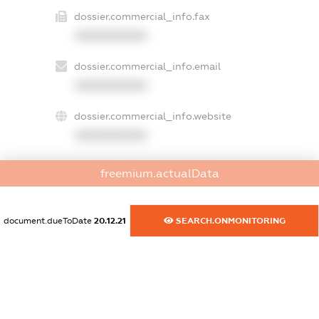
dossier.commercial_info.fax
XXXXXXXXXX
dossier.commercial_info.email
XXXXXXXXXX
dossier.commercial_info.website
XXXXXXXXXX
dossier.commercial_info.activity
freemium.actualData
XXXXXXXXXX
document.dueToDate
20.12.21
SEARCH.ONMONITORING
freemium.exampleText_1
freemium.exampleText_2
freemium.anonymousPerSearch2
FREEMIUM.DETAILS
FREEMIUM.REGISTER