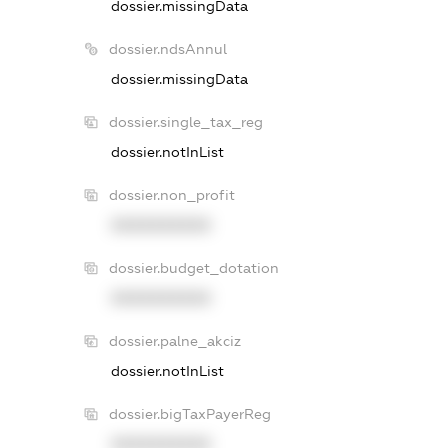
dossier.missingData
dossier.ndsAnnul
dossier.missingData
dossier.single_tax_reg
dossier.notInList
dossier.non_profit
XXXXXXXXXX
dossier.budget_dotation
XXXXXXXXXX
dossier.palne_akciz
dossier.notInList
dossier.bigTaxPayerReg
XXXXXXXXXX