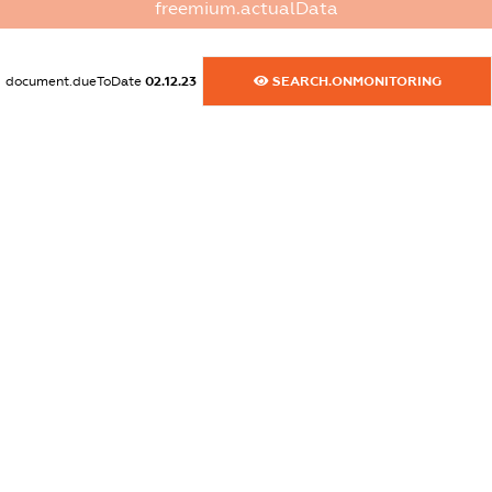
freemium.actualData
dossier.commercial_info.website
XXXXXXXXXX
document.dueToDate
02.12.23
SEARCH.ONMONITORING
dossier.commercial_info.activity
XXXXXXXXXX
freemium.exampleText_1
freemium.exampleText_2
freemium.anonymousPerSearch2
FREEMIUM.DETAILS
FREEMIUM.REGISTER