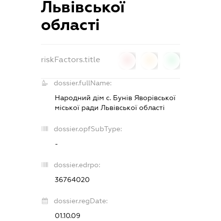
Львівської
області
riskFactors.title
0
0
0
dossier.fullName:
Народний дім с. Бунів Яворівської
міської ради Львівської області
dossier.opfSubType:
-
dossier.edrpo:
36764020
dossier.regDate:
01.10.09