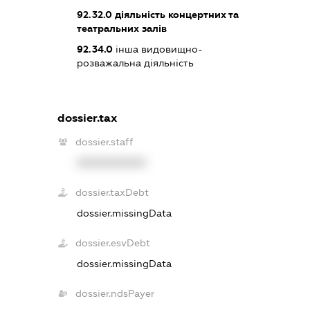
92.32.0
діяльність концертних та
театральних залів
92.34.0
інша видовищно-
розважальна діяльність
dossier.tax
dossier.staff
XXXXXXXXXX
dossier.taxDebt
dossier.missingData
dossier.esvDebt
dossier.missingData
dossier.ndsPayer