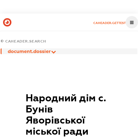
CAHEADER.GETTEST
CAHEADER.SEARCH
document.dossier
Народний дім с.
Бунів
Яворівської
міської ради