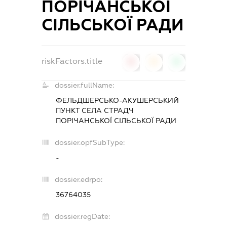
ПОРІЧАНСЬКОЇ
СІЛЬСЬКОЇ РАДИ
riskFactors.title
0
0
0
dossier.fullName:
ФЕЛЬДШЕРСЬКО-АКУШЕРСЬКИЙ
ПУНКТ СЕЛА СТРАДЧ
ПОРІЧАНСЬКОЇ СІЛЬСЬКОЇ РАДИ
dossier.opfSubType:
-
dossier.edrpo:
36764035
dossier.regDate: