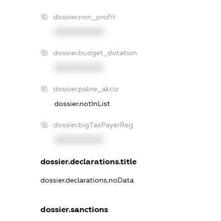
dossier.non_profit
XXXXXXXXXX
dossier.budget_dotation
XXXXXXXXXX
dossier.palne_akciz
dossier.notInList
dossier.bigTaxPayerReg
XXXXXXXXXX
dossier.declarations.title
dossier.declarations.noData
dossier.sanctions