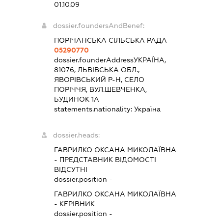
01.10.09
dossier.foundersAndBenef:
ПОРІЧАНСЬКА СІЛЬСЬКА РАДА
05290770
dossier.founderAddress
УКРАЇНА,
81076, ЛЬВІВСЬКА ОБЛ.,
ЯВОРІВСЬКИЙ Р-Н, СЕЛО
ПОРІЧЧЯ, ВУЛ.ШЕВЧЕНКА,
БУДИНОК 1А
statements.nationality:
Україна
dossier.heads:
ГАВРИЛКО ОКСАНА МИКОЛАЇВНА
-
ПРЕДСТАВНИК
ВІДОМОСТІ
ВІДСУТНІ
dossier.position -
ГАВРИЛКО ОКСАНА МИКОЛАЇВНА
-
КЕРІВНИК
dossier.position -