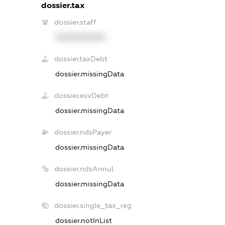
dossier.tax
dossier.staff
XXXXXXXXXX
dossier.taxDebt
dossier.missingData
dossier.esvDebt
dossier.missingData
dossier.ndsPayer
dossier.missingData
dossier.ndsAnnul
dossier.missingData
dossier.single_tax_reg
dossier.notInList