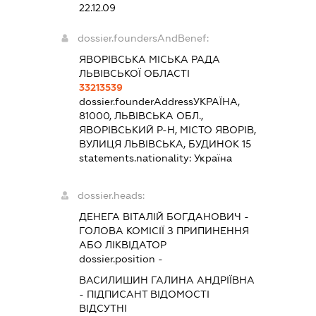
22.12.09
dossier.foundersAndBenef:
ЯВОРІВСЬКА МІСЬКА РАДА
ЛЬВІВСЬКОЇ ОБЛАСТІ
33213539
dossier.founderAddress
УКРАЇНА,
81000, ЛЬВІВСЬКА ОБЛ.,
ЯВОРІВСЬКИЙ Р-Н, МІСТО ЯВОРІВ,
ВУЛИЦЯ ЛЬВІВСЬКА, БУДИНОК 15
statements.nationality:
Україна
dossier.heads:
ДЕНЕГА ВІТАЛІЙ БОГДАНОВИЧ
-
ГОЛОВА КОМІСІЇ З ПРИПИНЕННЯ
АБО ЛІКВІДАТОР
dossier.position -
ВАСИЛИШИН ГАЛИНА АНДРІЇВНА
-
ПІДПИСАНТ
ВІДОМОСТІ
ВІДСУТНІ