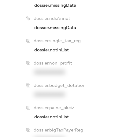
dossier.missingData
dossier.ndsAnnul
dossier.missingData
dossier.single_tax_reg
dossier.notInList
dossier.non_profit
XXXXXXXXXX
dossier.budget_dotation
XXXXXXXXXX
dossier.palne_akciz
dossier.notInList
dossier.bigTaxPayerReg