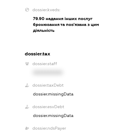
dossier.kveds:
79.90
надання інших послуг
бронювання та пов'язана з цим
діяльність
dossier.tax
dossier.staff
XXXXXXXXXX
dossier.taxDebt
dossier.missingData
dossier.esvDebt
dossier.missingData
dossier.ndsPayer