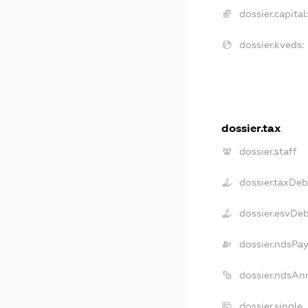
dossier.capital:
dossier.kveds:
dossier.tax
dossier.staff
dossier.taxDeb
dossier.esvDe
dossier.ndsPay
dossier.ndsAn
dossier.single