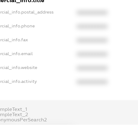
rcial_info.title
rcial_info.postal_address
XXXXXXXXXX
rcial_info.phone
XXXXXXXXXX
cial_info.fax
XXXXXXXXXX
cial_info.email
XXXXXXXXXX
cial_info.website
XXXXXXXXXX
cial_info.activity
XXXXXXXXXX
mpleText_1
ampleText_2
onymousPerSearch2
ETAILS
FREEMIUM.REGISTER