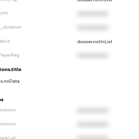
ofit
XXXXXXXXXX
t_dotation
XXXXXXXXXX
akciz
dossier.notInList
xPayerReg
XXXXXXXXXX
ions.title
ns.noData
ns
nctions
XXXXXXXXXX
anctions
XXXXXXXXXX
lackList
XXXXXXXXXX