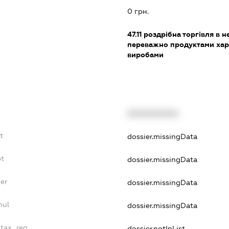
0 грн.
47.11
роздрібна торгівля в н
переважно продуктами хар
виробами
XXXXXXXXXX
t
dossier.missingData
bt
dossier.missingData
er
dossier.missingData
nul
dossier.missingData
_tax_reg
dossier.notInList