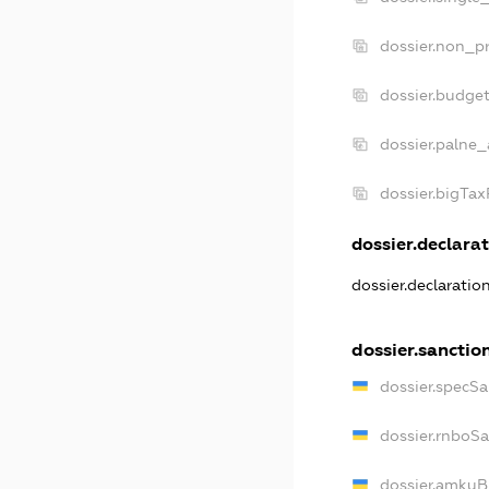
dossier.non_pr
dossier.budge
dossier.palne_
dossier.bigTa
dossier.declarat
dossier.declaratio
dossier.sanctio
dossier.specSa
dossier.rnboS
dossier.amkuB