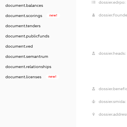
dossier.edrpo:
document.balances
dossier.found
document.scorings
new!
document.tenders
document.publicfunds
document.ved
dossier.heads:
document.semantrum
document.relationships
document.licenses
new!
dossier.benefic
dossier.smida:
dossier.address