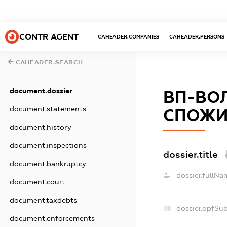
CONTR AGENT
CAHEADER.COMPANIES
CAHEADER.PERSONS
CAHEADER.SEARCH
document.dossier
ВП-ВО
document.statements
СПОЖИ
document.history
document.inspections
dossier.title
document.bankruptcy
dossier.fullNa
document.court
document.taxdebts
dossier.opfSu
document.enforcements