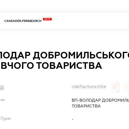
BETA
CAHEADER.PERSSEARCH
ЛОДАР ДОБРОМИЛЬСЬКОГ
ВЧОГО ТОВАРИСТВА
riskFactors.title
0
0
me:
ВП-ВОЛОДАР ДОБРОМИЛ
ТОВАРИСТВА
bType:
-