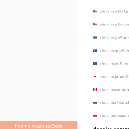
dossier.ofacSa
dossier.ofacN
dossier.gbSan
dossier.ausSan
dossier.euSanc
dossier.japanS
dossier.canad
dossier.rfSanc
dossier.russia
freemium.actualData