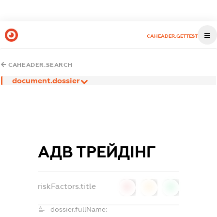
CAHEADER.GETTEST
CAHEADER.SEARCH
document.dossier
АДВ ТРЕЙДІНГ
riskFactors.title
0
0
0
dossier.fullName: