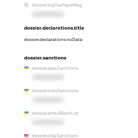
dossier.bigTaxPayerReg
XXXXXXXXXX
dossier.declarations.title
dossier.declarations.noData
dossier.sanctions
dossier.specSanctions
XXXXXXXXXX
dossier.rnboSanctions
XXXXXXXXXX
dossier.amkuBlackList
XXXXXXXXXX
dossier.ofacSanctions