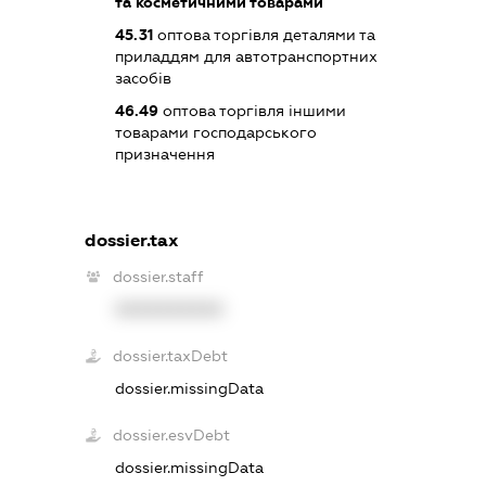
та косметичними товарами
45.31
оптова торгівля деталями та
приладдям для автотранспортних
засобів
46.49
оптова торгівля іншими
товарами господарського
призначення
dossier.tax
dossier.staff
XXXXXXXXXX
dossier.taxDebt
dossier.missingData
dossier.esvDebt
dossier.missingData