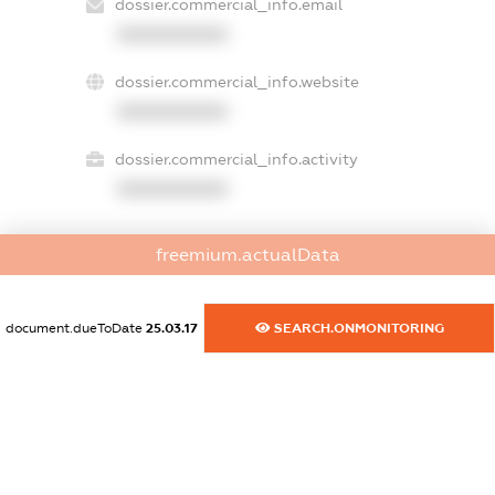
dossier.commercial_info.email
XXXXXXXXXX
dossier.commercial_info.website
XXXXXXXXXX
dossier.commercial_info.activity
XXXXXXXXXX
freemium.actualData
freemium.exampleText_1
freemium.exampleText_2
freemium.anonymousPerSearch2
document.dueToDate
25.03.17
SEARCH.ONMONITORING
FREEMIUM.DETAILS
FREEMIUM.REGISTER