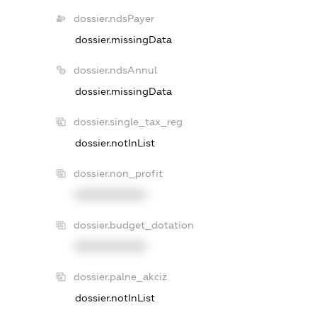
dossier.ndsPayer
dossier.missingData
dossier.ndsAnnul
dossier.missingData
dossier.single_tax_reg
dossier.notInList
dossier.non_profit
XXXXXXXXXX
dossier.budget_dotation
XXXXXXXXXX
dossier.palne_akciz
dossier.notInList