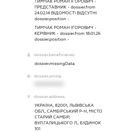
ТИМЧАК РОМАН ІГОРОВИЧ
-
ПРЕДСТАВНИК
- dossier.from
24.02.14
ВІДОМОСТІ ВІДСУТНІ
dossier.position -
ТИМЧАК РОМАН ІГОРОВИЧ
-
КЕРІВНИК
- dossier.from 18.01.26
dossier.position -
dossier.beneficiaries:
dossier.missingData
dossier.smida:
XXXXXXXXXX
dossier.address:
УКРАЇНА, 82001, ЛЬВІВСЬКА
ОБЛ., САМБІРСЬКИЙ Р-Н, МІСТО
СТАРИЙ САМБІР,
ВУЛ.ГАЛИЦЬКОГО Л., БУДИНОК
101