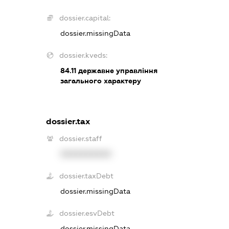
dossier.capital:
dossier.missingData
dossier.kveds:
84.11
державне управління
загального характеру
dossier.tax
dossier.staff
XXXXXXXXXX
dossier.taxDebt
dossier.missingData
dossier.esvDebt
dossier.missingData