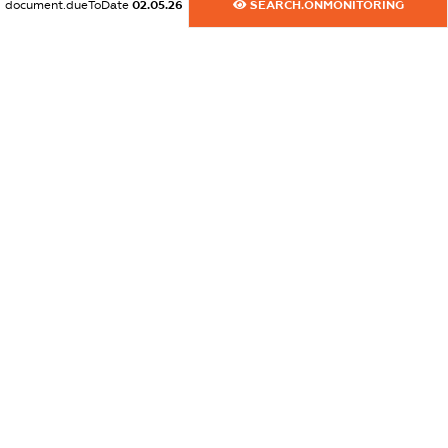
document.dueToDate
02.05.26
SEARCH.ONMONITORING
dossier.commercial_info.website
XXXXXXXXXX
dossier.commercial_info.activity
XXXXXXXXXX
freemium.exampleText_1
freemium.exampleText_2
freemium.anonymousPerSearch2
FREEMIUM.DETAILS
FREEMIUM.REGISTER