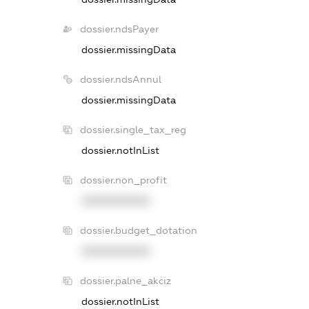
dossier.ndsPayer
dossier.missingData
dossier.ndsAnnul
dossier.missingData
dossier.single_tax_reg
dossier.notInList
dossier.non_profit
XXXXXXXXXX
dossier.budget_dotation
XXXXXXXXXX
dossier.palne_akciz
dossier.notInList