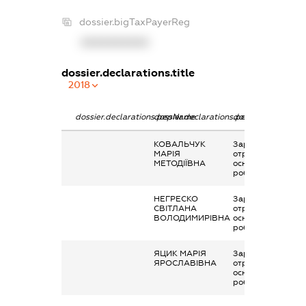
dossier.bigTaxPayerReg
XXXXXXXXXX
dossier.declarations.title
2018
dossier.declarations.pepName
dossier.declarations.personName
dossier.declaratio
КОВАЛЬЧУК
Заробітна плата
МАРІЯ
отримана за
МЕТОДІЇВНА
основним місцем
роботи
НЕГРЕСКО
Заробітна плата
СВІТЛАНА
отримана за
ВОЛОДИМИРІВНА
основним місцем
роботи
ЯЦИК МАРІЯ
Заробітна плата
ЯРОСЛАВІВНА
отримана за
основним місцем
роботи