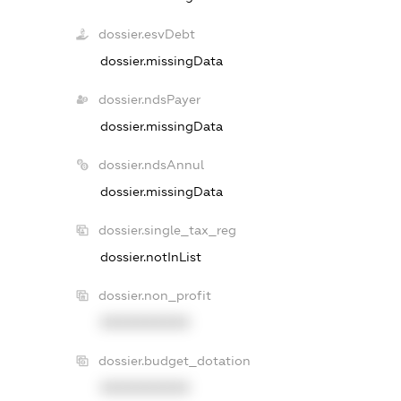
dossier.esvDebt
dossier.missingData
dossier.ndsPayer
dossier.missingData
dossier.ndsAnnul
dossier.missingData
dossier.single_tax_reg
dossier.notInList
dossier.non_profit
XXXXXXXXXX
dossier.budget_dotation
XXXXXXXXXX