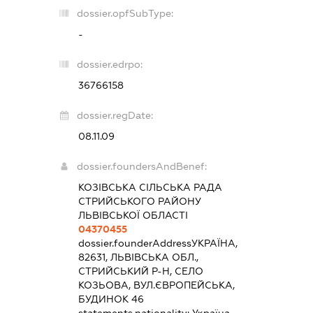
dossier.opfSubType:
-
dossier.edrpo:
36766158
dossier.regDate:
08.11.09
dossier.foundersAndBenef:
КОЗІВСЬКА СІЛЬСЬКА РАДА
СТРИЙСЬКОГО РАЙОНУ
ЛЬВІВСЬКОЇ ОБЛАСТІ
04370455
dossier.founderAddress
УКРАЇНА,
82631, ЛЬВІВСЬКА ОБЛ.,
СТРИЙСЬКИЙ Р-Н, СЕЛО
КОЗЬОВА, ВУЛ.ЄВРОПЕЙСЬКА,
БУДИНОК 46
statements.nationality:
Україна