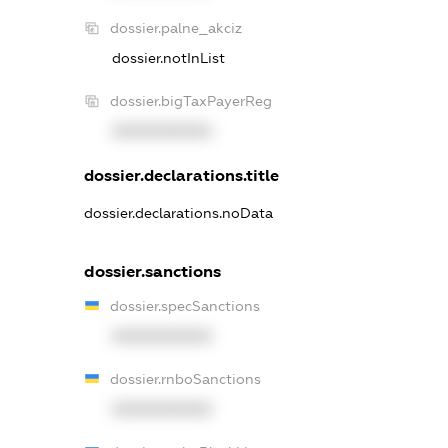
dossier.palne_akciz
dossier.notInList
dossier.bigTaxPayerReg
XXXXXXXXXX
dossier.declarations.title
dossier.declarations.noData
dossier.sanctions
dossier.specSanctions
XXXXXXXXXX
dossier.rnboSanctions
XXXXXXXXXX