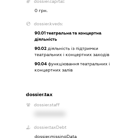
dossier.capital:
0 грн.
dossier.kveds:
90.01
театральна та концертна
діяльність
90.02
діяльність із підтримки
театральних і концертних заходів
90.04
функціювання театральних і
концертних залів
dossier.tax
dossier.staff
XXXXXXXXXX
dossier.taxDebt
dossier.missingData