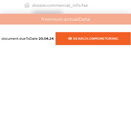
dossier.commercial_info.fax
XXXXXXXXXX
freemium.actualData
dossier.commercial_info.email
XXXXXXXXXX
document.dueToDate
20.04.24
SEARCH.ONMONITORING
dossier.commercial_info.website
XXXXXXXXXX
dossier.commercial_info.activity
XXXXXXXXXX
freemium.exampleText_1
freemium.exampleText_2
freemium.anonymousPerSearch2
FREEMIUM.DETAILS
FREEMIUM.REGISTER