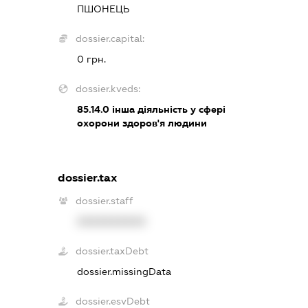
ПШОНЕЦЬ
dossier.capital:
0 грн.
dossier.kveds:
85.14.0
інша діяльність у сфері
охорони здоров'я людини
dossier.tax
dossier.staff
XXXXXXXXXX
dossier.taxDebt
dossier.missingData
dossier.esvDebt