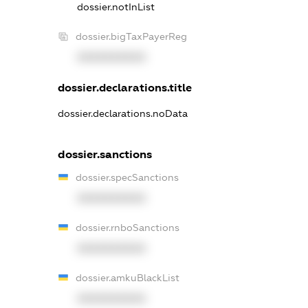
dossier.notInList
dossier.bigTaxPayerReg
XXXXXXXXXX
dossier.declarations.title
dossier.declarations.noData
dossier.sanctions
dossier.specSanctions
XXXXXXXXXX
dossier.rnboSanctions
XXXXXXXXXX
dossier.amkuBlackList
XXXXXXXXXX