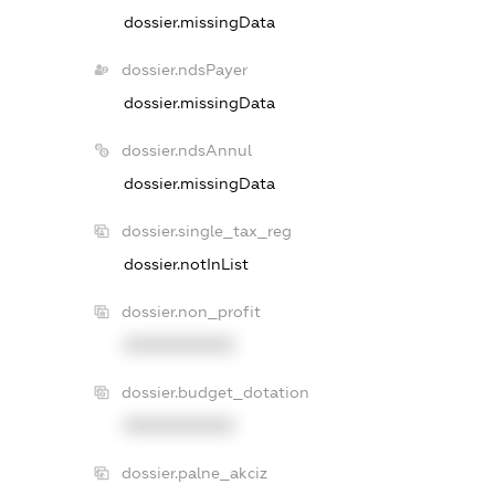
dossier.missingData
dossier.ndsPayer
dossier.missingData
dossier.ndsAnnul
dossier.missingData
dossier.single_tax_reg
dossier.notInList
dossier.non_profit
XXXXXXXXXX
dossier.budget_dotation
XXXXXXXXXX
dossier.palne_akciz