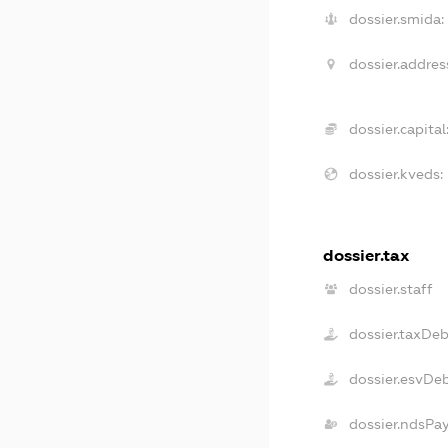
dossier.smida:
dossier.addres
dossier.capital
dossier.kveds:
dossier.tax
dossier.staff
dossier.taxDe
dossier.esvDe
dossier.ndsPa