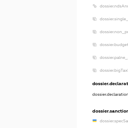
dossier.ndsAn
dossier.single
dossier.non_pr
dossier.budge
dossier.palne_
dossier.bigTa
dossier.declarat
dossier.declarati
dossier.sanctio
dossier.specS