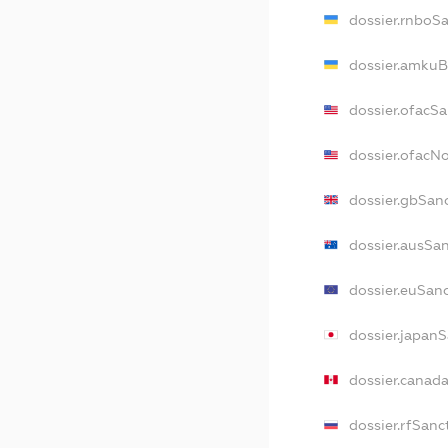
dossier.rnboS
dossier.amkuB
dossier.ofacS
dossier.ofac
dossier.gbSan
dossier.ausSa
dossier.euSan
dossier.japan
dossier.canad
dossier.rfSanc