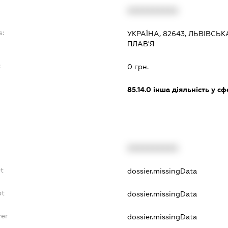
XXXXXXXXXX
s:
УКРАЇНА, 82643, ЛЬВІВСЬК
ПЛАВ'Я
:
0 грн.
85.14.0
інша діяльність у с
XXXXXXXXXX
bt
dossier.missingData
bt
dossier.missingData
yer
dossier.missingData