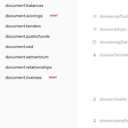
document.balances
document.scorings
new!
dossier.opfSu
document.tenders
dossier.edrpo:
document.publicfunds
dossier.regDat
document.ved
dossier.found
document.semantrum
document.relationships
document.licenses
new!
dossier.heads:
dossier.benefic