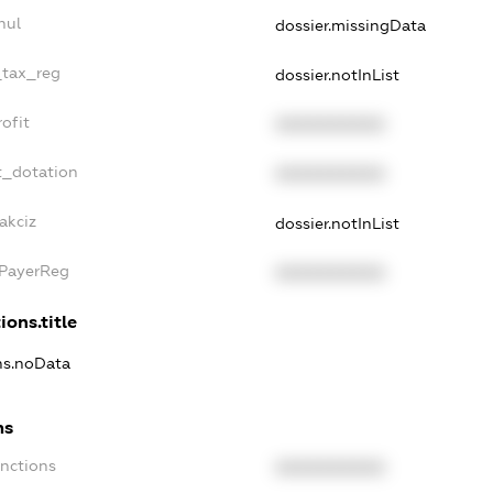
nul
dossier.missingData
_tax_reg
dossier.notInList
ofit
XXXXXXXXXX
t_dotation
XXXXXXXXXX
akciz
dossier.notInList
xPayerReg
XXXXXXXXXX
ions.title
ons.noData
ns
anctions
XXXXXXXXXX