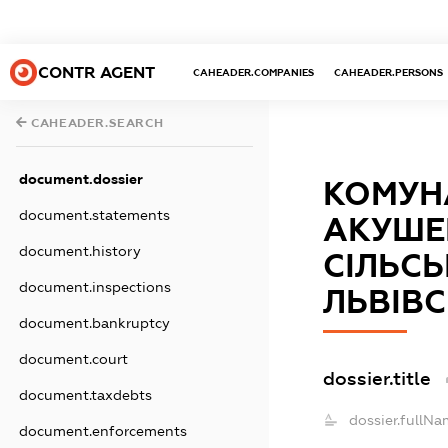
CONTR AGENT
CAHEADER.COMPANIES
CAHEADER.PERSONS
CAHEADER.SEARCH
document.dossier
КОМУН
document.statements
АКУШЕР
document.history
СІЛЬСЬ
document.inspections
ЛЬВІВС
document.bankruptcy
document.court
dossier.title
document.taxdebts
dossier.fullNa
document.enforcements