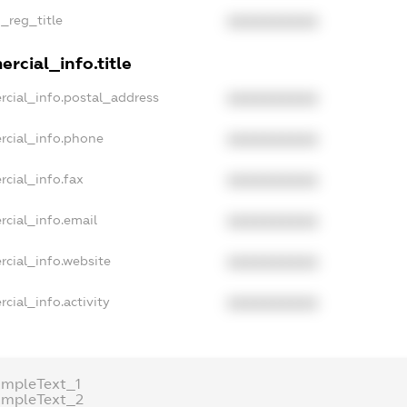
n_reg_title
XXXXXXXXXX
rcial_info.title
rcial_info.postal_address
XXXXXXXXXX
rcial_info.phone
XXXXXXXXXX
rcial_info.fax
XXXXXXXXXX
rcial_info.email
XXXXXXXXXX
rcial_info.website
XXXXXXXXXX
cial_info.activity
XXXXXXXXXX
ampleText_1
ampleText_2