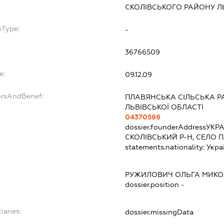
СКОЛІВСЬКОГО РАЙОНУ ЛЬ
bType:
-
36766509
e:
09.12.09
ersAndBenef:
ПЛАВЯНСЬКА СІЛЬСЬКА Р
ЛЬВІВСЬКОЇ ОБЛАСТІ
04370596
dossier.founderAddress
УКРА
СКОЛІВСЬКИЙ Р-Н, СЕЛО П
statements.nationality:
Укра
РУЖИЛОВИЧ ОЛЬГА МИКО
dossier.position -
iaries:
dossier.missingData