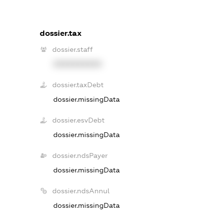
dossier.tax
dossier.staff
XXXXXXXXXX
dossier.taxDebt
dossier.missingData
dossier.esvDebt
dossier.missingData
dossier.ndsPayer
dossier.missingData
dossier.ndsAnnul
dossier.missingData