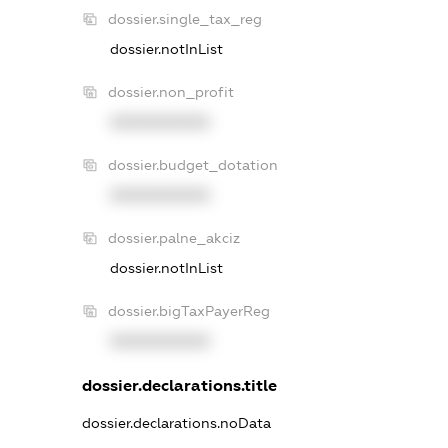
dossier.single_tax_reg
dossier.notInList
dossier.non_profit
XXXXXXXXXX
dossier.budget_dotation
XXXXXXXXXX
dossier.palne_akciz
dossier.notInList
dossier.bigTaxPayerReg
XXXXXXXXXX
dossier.declarations.title
dossier.declarations.noData