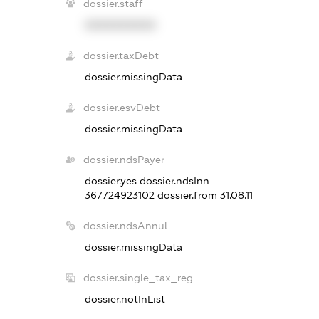
dossier.staff
XXXXXXXXXX
dossier.taxDebt
dossier.missingData
dossier.esvDebt
dossier.missingData
dossier.ndsPayer
dossier.yes
dossier.ndsInn
367724923102
dossier.from 31.08.11
dossier.ndsAnnul
dossier.missingData
dossier.single_tax_reg
dossier.notInList