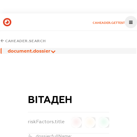
CAHEADER.GETTEST
CAHEADER.SEARCH
document.dossier
ВІТАДЕН
riskFactors.title
0
0
0
dossier.fullName: