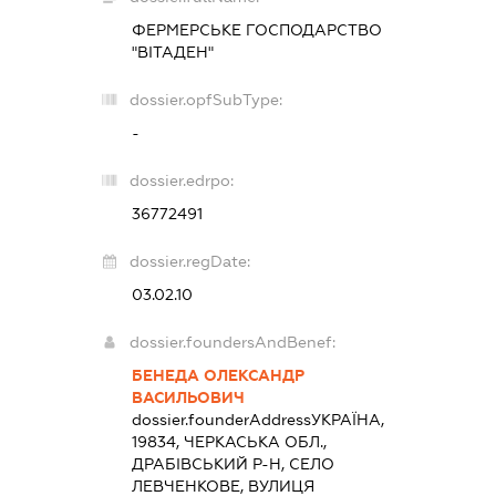
ФЕРМЕРСЬКЕ ГОСПОДАРСТВО
"ВІТАДЕН"
dossier.opfSubType:
-
dossier.edrpo:
36772491
dossier.regDate:
03.02.10
dossier.foundersAndBenef:
БЕНЕДА ОЛЕКСАНДР
ВАСИЛЬОВИЧ
dossier.founderAddress
УКРАЇНА,
19834, ЧЕРКАСЬКА ОБЛ.,
ДРАБІВСЬКИЙ Р-Н, СЕЛО
ЛЕВЧЕНКОВЕ, ВУЛИЦЯ