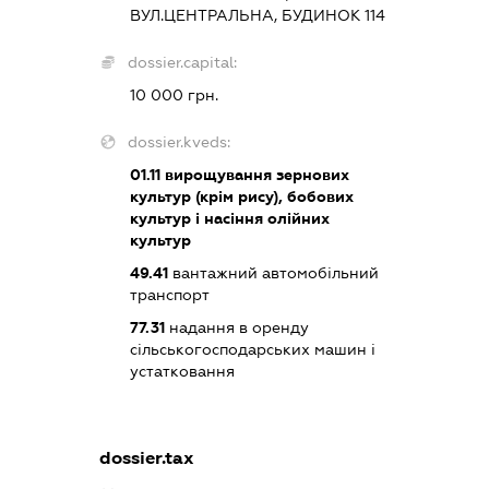
ВУЛ.ЦЕНТРАЛЬНА, БУДИНОК 114
dossier.capital:
10 000 грн.
dossier.kveds:
01.11
вирощування зернових
культур (крім рису), бобових
культур і насіння олійних
культур
49.41
вантажний автомобільний
транспорт
77.31
надання в оренду
сільськогосподарських машин і
устатковання
dossier.tax