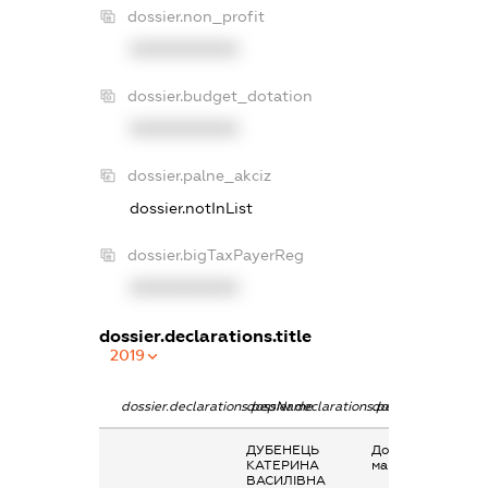
dossier.non_profit
XXXXXXXXXX
dossier.budget_dotation
XXXXXXXXXX
dossier.palne_akciz
dossier.notInList
dossier.bigTaxPayerReg
XXXXXXXXXX
dossier.declarations.title
2019
dossier.declarations.pepName
dossier.declarations.personName
dossier.declaratio
ДУБЕНЕЦЬ
Дохід від наданн
КАТЕРИНА
майна в оренду
ВАСИЛІВНА