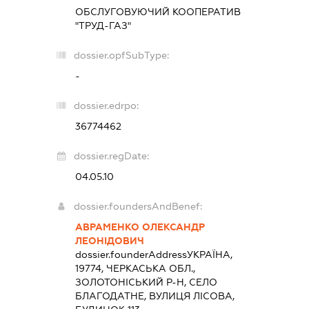
ОБСЛУГОВУЮЧИЙ КООПЕРАТИВ
"ТРУД-ГАЗ"
dossier.opfSubType:
-
dossier.edrpo:
36774462
dossier.regDate:
04.05.10
dossier.foundersAndBenef:
АВРАМЕНКО ОЛЕКСАНДР
ЛЕОНІДОВИЧ
dossier.founderAddress
УКРАЇНА,
19774, ЧЕРКАСЬКА ОБЛ.,
ЗОЛОТОНІСЬКИЙ Р-Н, СЕЛО
БЛАГОДАТНЕ, ВУЛИЦЯ ЛІСОВА,