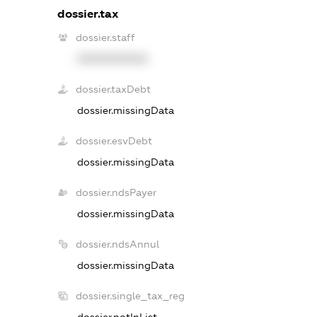
dossier.tax
dossier.staff
XXXXXXXXXX
dossier.taxDebt
dossier.missingData
dossier.esvDebt
dossier.missingData
dossier.ndsPayer
dossier.missingData
dossier.ndsAnnul
dossier.missingData
dossier.single_tax_reg