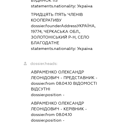
БУДИНОК 113
statements.nationality:
Україна
ТРИДЦЯТЬ П'ЯТЬ ЧЛЕНІВ
КООПЕРАТИВУ
dossier.founderAddress
УКРАЇНА,
19774, ЧЕРКАСЬКА ОБЛ.,
ЗОЛОТОНІСЬКИЙ Р-Н, СЕЛО
БЛАГОДАТНЕ
statements.nationality:
Україна
dossier.heads:
АВРАМЕНКО ОЛЕКСАНДР
ЛЕОНІДОВИЧ
-
ПРЕДСТАВНИК
-
dossier.from 08.04.10
ВІДОМОСТІ
ВІДСУТНІ
dossier.position -
АВРАМЕНКО ОЛЕКСАНДР
ЛЕОНІДОВИЧ
-
КЕРІВНИК
-
dossier.from 08.04.10
dossier.position -