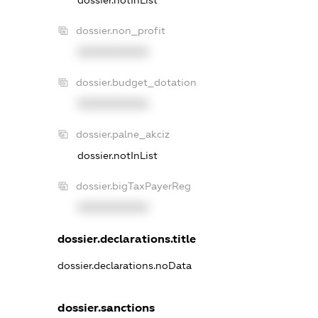
dossier.notInList
dossier.non_profit
XXXXXXXXXX
dossier.budget_dotation
XXXXXXXXXX
dossier.palne_akciz
dossier.notInList
dossier.bigTaxPayerReg
XXXXXXXXXX
dossier.declarations.title
dossier.declarations.noData
dossier.sanctions