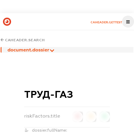
CAHEADER.GETTEST
CAHEADER.SEARCH
document.dossier
ТРУД-ГАЗ
riskFactors.title
0
0
0
dossier.fullName: