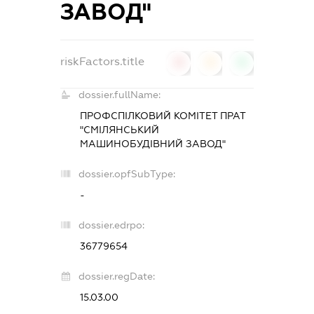
ЗАВОД"
riskFactors.title
0
0
0
dossier.fullName:
ПРОФСПІЛКОВИЙ КОМІТЕТ ПРАТ
"СМІЛЯНСЬКИЙ
МАШИНОБУДІВНИЙ ЗАВОД"
dossier.opfSubType:
-
dossier.edrpo:
36779654
dossier.regDate:
15.03.00