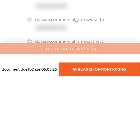
XXXXXXXXXX
dossier.commercial_info.website
XXXXXXXXXX
dossier.commercial_info.activity
freemium.actualData
XXXXXXXXXX
document.dueToDate
05.05.25
SEARCH.ONMONITORING
freemium.exampleText_1
freemium.exampleText_2
freemium.anonymousPerSearch2
FREEMIUM.DETAILS
FREEMIUM.REGISTER