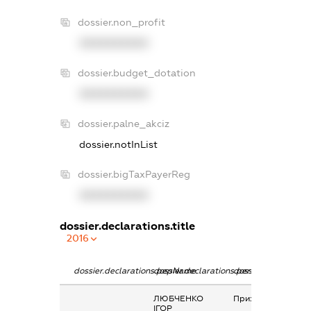
dossier.non_profit
XXXXXXXXXX
dossier.budget_dotation
XXXXXXXXXX
dossier.palne_akciz
dossier.notInList
dossier.bigTaxPayerReg
XXXXXXXXXX
dossier.declarations.title
2016
dossier.declarations.pepName
dossier.declarations.personName
dossier.declaration
ЛЮБЧЕНКО
Приз
ІГОР