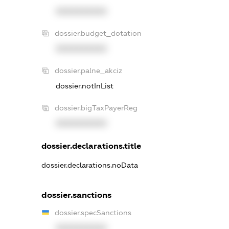
XXXXXXXXXX
dossier.budget_dotation
XXXXXXXXXX
dossier.palne_akciz
dossier.notInList
dossier.bigTaxPayerReg
XXXXXXXXXX
dossier.declarations.title
dossier.declarations.noData
dossier.sanctions
dossier.specSanctions
XXXXXXXXXX