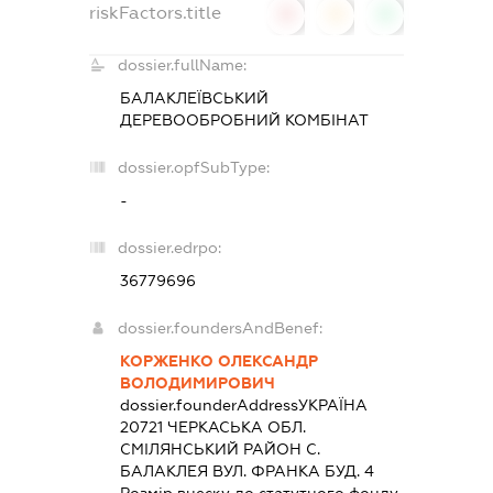
riskFactors.title
0
0
0
dossier.fullName:
БАЛАКЛЕЇВСЬКИЙ
ДЕРЕВООБРОБНИЙ КОМБІНАТ
dossier.opfSubType:
-
dossier.edrpo:
36779696
dossier.foundersAndBenef:
КОРЖЕНКО ОЛЕКСАНДР
ВОЛОДИМИРОВИЧ
dossier.founderAddress
УКРАЇНА
20721 ЧЕРКАСЬКА ОБЛ.
СМIЛЯНСЬКИЙ РАЙОН С.
БАЛАКЛЕЯ ВУЛ. ФРАНКА БУД. 4
Розмір внеску до статутного фонду