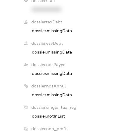
dossier.staff
XXXXXXXXXX
dossier.taxDebt
dossier.missingData
dossier.esvDebt
dossier.missingData
dossier.ndsPayer
dossier.missingData
dossier.ndsAnnul
dossier.missingData
dossier.single_tax_reg
dossier.notInList
dossier.non_profit