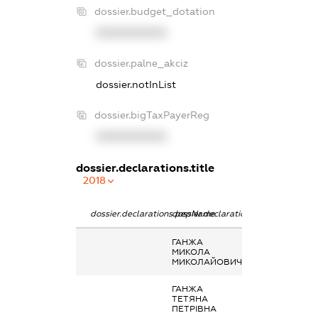
dossier.budget_dotation
XXXXXXXXXX
dossier.palne_akciz
dossier.notInList
dossier.bigTaxPayerReg
XXXXXXXXXX
dossier.declarations.title
2018
dossier.declarations.pepName
dossier.declarations.personName
dossier.declara
ГАНЖА
Дохід від нада
МИКОЛА
майна в оренд
МИКОЛАЙОВИЧ
ГАНЖА
Дохід від нада
ТЕТЯНА
майна в оренд
ПЕТРІВНА