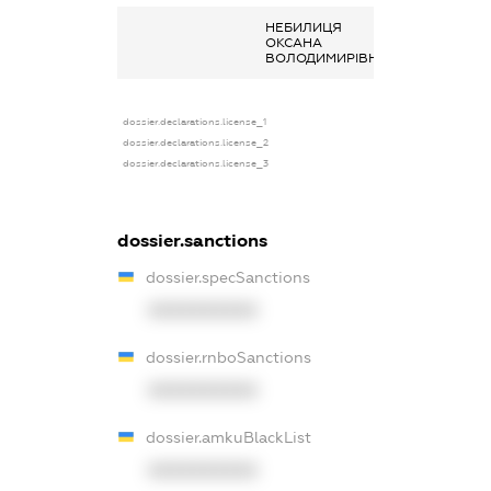
НЕБИЛИЦЯ
Інше, виплата 
ОКСАНА
заповітом
ВОЛОДИМИРІВНА
dossier.declarations.license_1
dossier.declarations.license_2
dossier.declarations.license_3
dossier.sanctions
dossier.specSanctions
XXXXXXXXXX
dossier.rnboSanctions
XXXXXXXXXX
dossier.amkuBlackList
XXXXXXXXXX