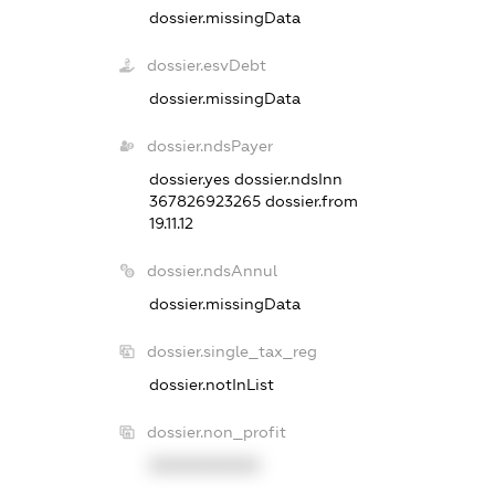
dossier.missingData
dossier.esvDebt
dossier.missingData
dossier.ndsPayer
dossier.yes
dossier.ndsInn
367826923265
dossier.from
19.11.12
dossier.ndsAnnul
dossier.missingData
dossier.single_tax_reg
dossier.notInList
dossier.non_profit
XXXXXXXXXX