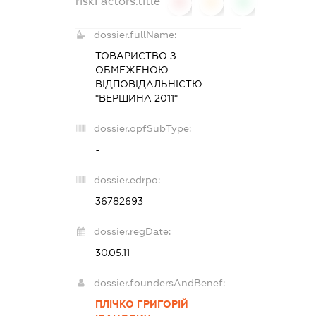
riskFactors.title
0
0
0
dossier.fullName:
ТОВАРИСТВО З
ОБМЕЖЕНОЮ
ВІДПОВІДАЛЬНІСТЮ
"ВЕРШИНА 2011"
dossier.opfSubType:
-
dossier.edrpo:
36782693
dossier.regDate:
30.05.11
dossier.foundersAndBenef:
ПЛІЧКО ГРИГОРІЙ