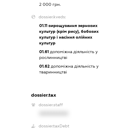
2 000 грн.
dossier.kveds:
01.11
вирощування зернових
культур (крім рису), бобових
культур і насіння олійних
культур
01.61
допоміжна діяльність у
рослинництві
01.62
допоміжна діяльність у
тваринництві
dossier.tax
dossier.staff
XXXXXXXXXX
dossier.taxDebt