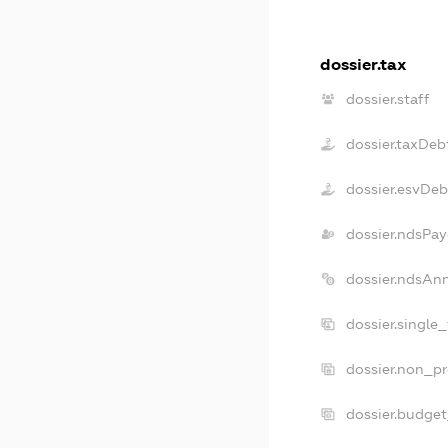
dossier.tax
dossier.staff
dossier.taxDeb
dossier.esvDeb
dossier.ndsPay
dossier.ndsAn
dossier.single
dossier.non_pr
dossier.budge