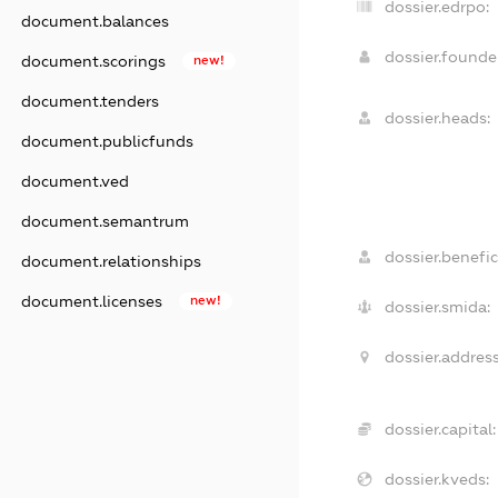
dossier.edrpo:
document.balances
dossier.found
document.scorings
new!
document.tenders
dossier.heads:
document.publicfunds
document.ved
document.semantrum
dossier.benefic
document.relationships
document.licenses
new!
dossier.smida:
dossier.address
dossier.capital:
dossier.kveds: