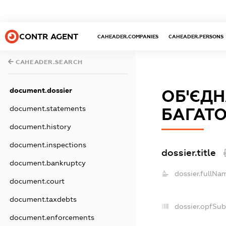
CONTR AGENT
CAHEADER.COMPANIES
CAHEADER.PERSONS
CAHEADER.SEARCH
document.dossier
ОБ'ЄДН
document.statements
БАГАТО
document.history
document.inspections
dossier.title
document.bankruptcy
dossier.fullNa
document.court
document.taxdebts
dossier.opfSub
document.enforcements