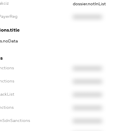
akciz
dossier.notInList
xPayerReg
XXXXXXXXXX
ons.title
ns.noData
ns
nctions
XXXXXXXXXX
nctions
XXXXXXXXXX
ackList
XXXXXXXXXX
nctions
XXXXXXXXXX
onSdnSanctions
XXXXXXXXXX