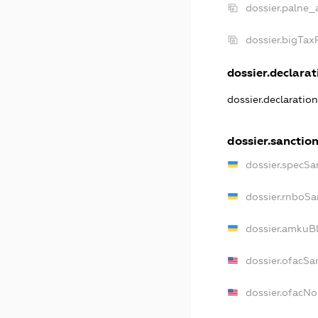
dossier.palne_
dossier.bigTa
dossier.declarati
dossier.declaratio
dossier.sanctio
dossier.specSa
dossier.rnboSa
dossier.amkuBl
dossier.ofacSa
dossier.ofacN