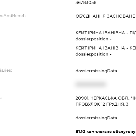
36783058
ersAndBenef:
ОБ'ЄДНАННЯ ЗАСНОВАНЕ 
КЕЙТ ІРИНА ІВАНІВНА
-
ПІ
dossier.position -
КЕЙТ ІРИНА ІВАНІВНА
-
КЕ
dossier.position -
iaries:
dossier.missingData
XXXXXXXXXX
:
20901, ЧЕРКАСЬКА ОБЛ., 
ПРОВУЛОК 12 ГРУДНЯ, 3
dossier.missingData
81.10
комплексне обслуговув