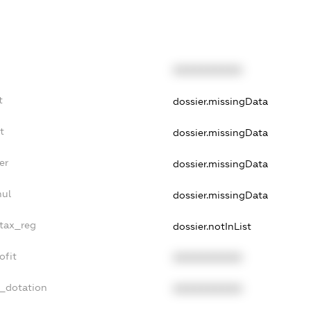
XXXXXXXXXX
t
dossier.missingData
t
dossier.missingData
er
dossier.missingData
nul
dossier.missingData
_tax_reg
dossier.notInList
ofit
XXXXXXXXXX
t_dotation
XXXXXXXXXX