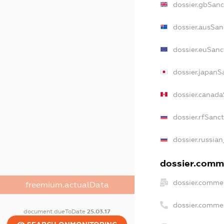
dossier.gbSanc
dossier.ausSan
dossier.euSanc
dossier.japanS
dossier.canad
dossier.rfSanc
dossier.russian
dossier.comme
dossier.commer
freemium.actualData
dossier.comme
document.dueToDate
25.03.17