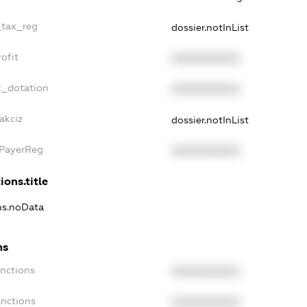
_tax_reg
dossier.notInList
ofit
XXXXXXXXXX
t_dotation
XXXXXXXXXX
akciz
dossier.notInList
xPayerReg
XXXXXXXXXX
ions.title
ons.noData
ns
anctions
XXXXXXXXXX
anctions
XXXXXXXXXX