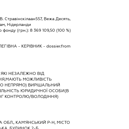
Стравінскілаан557, Вежа Десять,
дам, Нідерланди
о фонду (грн.):
8 369 109,50
(100 %)
ЛЕГІВНА
-
КЕРІВНИК
- dossier.from
 ЯКІ НЕЗАЛЕЖНО ВІД
НЯ,МАЮТЬ МОЖЛИВІСТЬ
БО НЕПРЯМО) ВИРІШАЛЬНИЙ
ІЯЛЬНІСТЬ ЮРИДИЧНОЇ ОСОБИ(В
ЮГ КОНТРОЛЮ/ВОЛОДІННЯ)
А ОБЛ., КАМ'ЯНСЬКИЙ Р-Н, МІСТО
ЬКА, БУДИНОК 2-Б