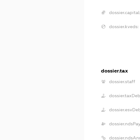
dossier.capital
dossier.kveds:
dossier.tax
dossier.staff
dossier.taxDe
dossier.esvDe
dossier.ndsPa
dossier.ndsAn