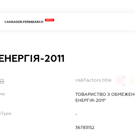
BETA
CAHEADER.PERSSEARCH
ЕНЕРГІЯ-2011
riskFactors.title
0
0
me:
ТОВАРИСТВО З ОБМЕЖЕН
ЕНЕРГІЯ-2011"
bType:
-
36783152