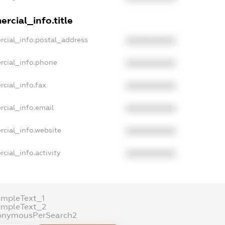
rcial_info.title
rcial_info.postal_address
XXXXXXXXXX
rcial_info.phone
XXXXXXXXXX
rcial_info.fax
XXXXXXXXXX
rcial_info.email
XXXXXXXXXX
rcial_info.website
XXXXXXXXXX
cial_info.activity
XXXXXXXXXX
ampleText_1
ampleText_2
onymousPerSearch2