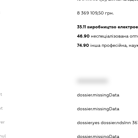
:
8 369 109,50 грн.
35.11
виробництво електрое
46.90
неспеціалізована опт
74.90
інша професійна, науков
XXXXXXXXXX
bt
dossier.missingData
bt
dossier.missingData
yer
dossier.yes
dossier.ndsInn 3
nul
dossier.missingData