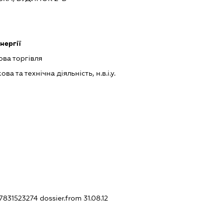
нергії
ова торгівля
а та технічна діяльність, н.в.і.у.
67831523274
dossier.from 31.08.12