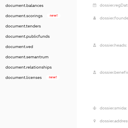
dossier.regDat
document.balances
document.scorings
new!
dossier.found
document.tenders
document.publicfunds
dossier.heads:
document.ved
document.semantrum
document.relationships
dossier.benefic
document.licenses
new!
dossier.smida:
dossier.addres