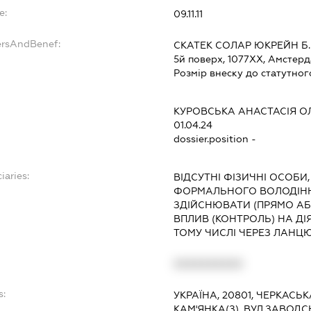
e:
09.11.11
ersAndBenef:
СКАТЕК СОЛАР ЮКРЕЙН Б.В. 
5й поверх, 1077ХХ, Амстер
Розмір внеску до статутног
КУРОВСЬКА АНАСТАСІЯ О
01.04.24
dossier.position -
iaries:
ВІДСУТНІ ФІЗИЧНІ ОСОБИ,
ФОРМАЛЬНОГО ВОЛОДІН
ЗДІЙСНЮВАТИ (ПРЯМО А
ВПЛИВ (КОНТРОЛЬ) НА Д
ТОМУ ЧИСЛІ ЧЕРЕЗ ЛАНЦ
XXXXXXXXXX
s:
УКРАЇНА, 20801, ЧЕРКАСЬК
КАМ'ЯНКА(З), ВУЛ.ЗАВОДС