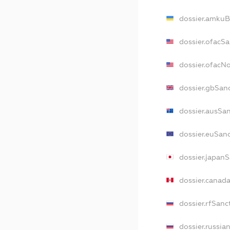
dossier.amkuB
dossier.ofacS
dossier.ofacN
dossier.gbSan
dossier.ausSa
dossier.euSan
dossier.japan
dossier.canad
dossier.rfSanc
dossier.russia