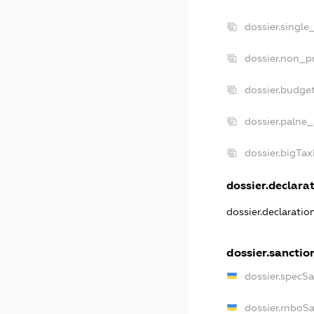
dossier.single
dossier.non_pr
dossier.budge
dossier.palne_
dossier.bigTa
dossier.declarat
dossier.declarati
dossier.sanctio
dossier.specS
dossier.rnboS