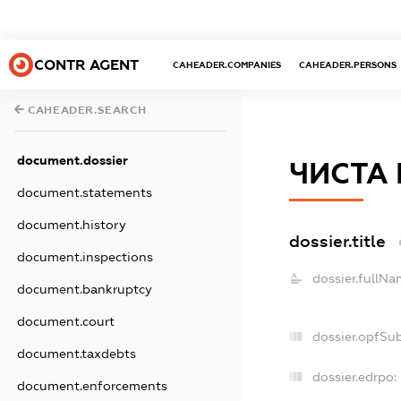
CONTR AGENT
CAHEADER.COMPANIES
CAHEADER.PERSONS
CAHEADER.SEARCH
document.dossier
ЧИСТА 
document.statements
document.history
dossier.title
document.inspections
dossier.fullNa
document.bankruptcy
document.court
dossier.opfSu
document.taxdebts
dossier.edrpo:
document.enforcements