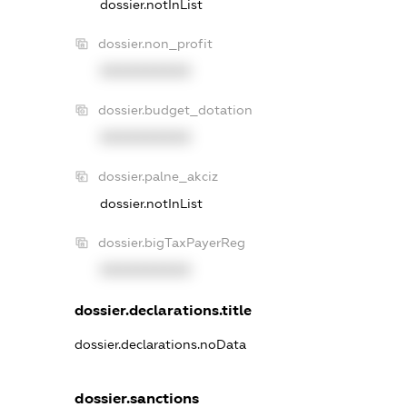
dossier.notInList
dossier.non_profit
XXXXXXXXXX
dossier.budget_dotation
XXXXXXXXXX
dossier.palne_akciz
dossier.notInList
dossier.bigTaxPayerReg
XXXXXXXXXX
dossier.declarations.title
dossier.declarations.noData
dossier.sanctions