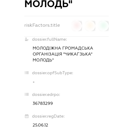
МОЛОДЬ"
riskFactors.title
0
0
0
dossier.fullName:
МОЛОДІЖНА ГРОМАДСЬКА
ОРГАНІЗАЦІЯ "ЧИКАГЗЬКА"
МОЛОДЬ"
dossier.opfSubType:
-
dossier.edrpo:
36783299
dossier.regDate:
25.06.12