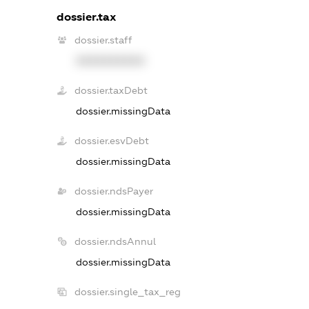
dossier.tax
dossier.staff
XXXXXXXXXX
dossier.taxDebt
dossier.missingData
dossier.esvDebt
dossier.missingData
dossier.ndsPayer
dossier.missingData
dossier.ndsAnnul
dossier.missingData
dossier.single_tax_reg