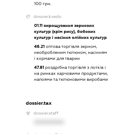
100 грн.
dossier.kveds:
01.11
вирощування зернових
культур (крім рису), бобових
культур і насіння олійних культур
46.21
оптова торгівля зерном,
необробленим тютюном, насінням
і кормами для тварин
47.81
роздрібна торгівля з лотків і
на ринках харчовими продуктами,
напоями та тютюновими виробами
dossier.tax
dossier.staff
XXXXXXXXXX