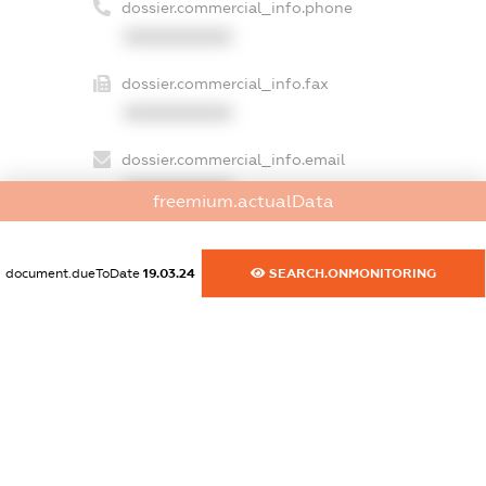
dossier.commercial_info.phone
XXXXXXXXXX
dossier.commercial_info.fax
XXXXXXXXXX
dossier.commercial_info.email
XXXXXXXXXX
freemium.actualData
dossier.commercial_info.website
XXXXXXXXXX
document.dueToDate
19.03.24
SEARCH.ONMONITORING
dossier.commercial_info.activity
XXXXXXXXXX
freemium.exampleText_1
freemium.exampleText_2
freemium.anonymousPerSearch2