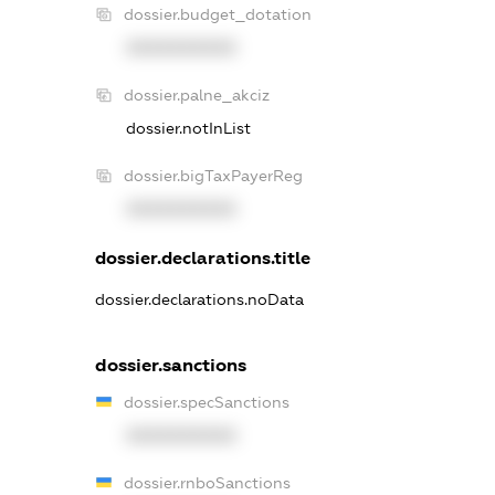
dossier.budget_dotation
XXXXXXXXXX
dossier.palne_akciz
dossier.notInList
dossier.bigTaxPayerReg
XXXXXXXXXX
dossier.declarations.title
dossier.declarations.noData
dossier.sanctions
dossier.specSanctions
XXXXXXXXXX
dossier.rnboSanctions