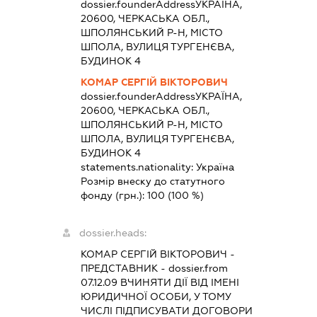
dossier.founderAddress
УКРАЇНА,
20600, ЧЕРКАСЬКА ОБЛ.,
ШПОЛЯНСЬКИЙ Р-Н, МІСТО
ШПОЛА, ВУЛИЦЯ ТУРГЕНЄВА,
БУДИНОК 4
КОМАР СЕРГІЙ ВІКТОРОВИЧ
dossier.founderAddress
УКРАЇНА,
20600, ЧЕРКАСЬКА ОБЛ.,
ШПОЛЯНСЬКИЙ Р-Н, МІСТО
ШПОЛА, ВУЛИЦЯ ТУРГЕНЄВА,
БУДИНОК 4
statements.nationality:
Україна
Розмір внеску до статутного
фонду (грн.):
100
(100 %)
dossier.heads:
КОМАР СЕРГІЙ ВІКТОРОВИЧ
-
ПРЕДСТАВНИК
- dossier.from
07.12.09
ВЧИНЯТИ ДІЇ ВІД ІМЕНІ
ЮРИДИЧНОЇ ОСОБИ, У ТОМУ
ЧИСЛІ ПІДПИСУВАТИ ДОГОВОРИ