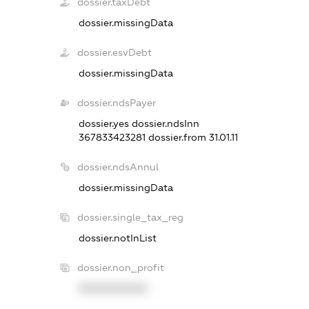
dossier.taxDebt
dossier.missingData
dossier.esvDebt
dossier.missingData
dossier.ndsPayer
dossier.yes
dossier.ndsInn
367833423281
dossier.from 31.01.11
dossier.ndsAnnul
dossier.missingData
dossier.single_tax_reg
dossier.notInList
dossier.non_profit
XXXXXXXXXX