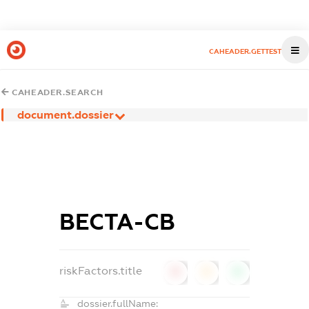
CAHEADER.GETTEST
CAHEADER.SEARCH
document.dossier
ВЕСТА-СВ
riskFactors.title
0
0
0
dossier.fullName: