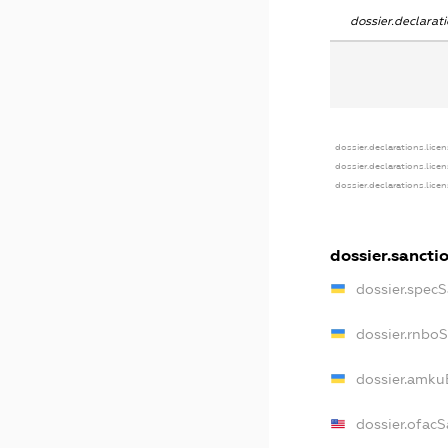
dossier.declara
dossier.declarations.lice
dossier.declarations.lice
dossier.declarations.lice
dossier.sancti
dossier.spec
dossier.rnbo
dossier.amku
dossier.ofac