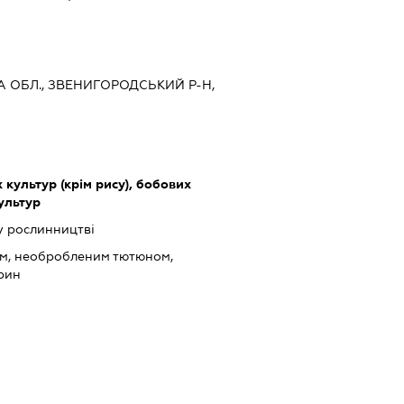
КА ОБЛ., ЗВЕНИГОРОДСЬКИЙ Р-Н,
культур (крім рису), бобових
культур
у рослинництві
ом, необробленим тютюном,
арин