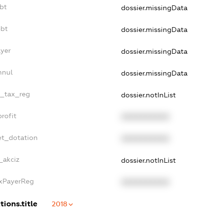
bt
dossier.missingData
ebt
dossier.missingData
ayer
dossier.missingData
nnul
dossier.missingData
e_tax_reg
dossier.notInList
rofit
XXXXXXXXXX
et_dotation
XXXXXXXXXX
_akciz
dossier.notInList
axPayerReg
XXXXXXXXXX
tions.title
2018