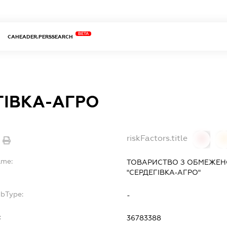
BETA
CAHEADER.PERSSEARCH
ГІВКА-АГРО
riskFactors.title
0
ame:
ТОВАРИСТВО З ОБМЕЖЕН
"СЕРДЕГІВКА-АГРО"
ubType:
-
:
36783388