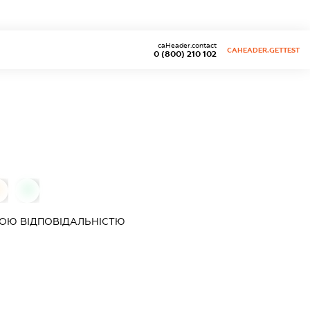
caHeader.contact
CAHEADER.GETTEST
0 (800) 210 102
0
0
ОЮ ВІДПОВІДАЛЬНІСТЮ