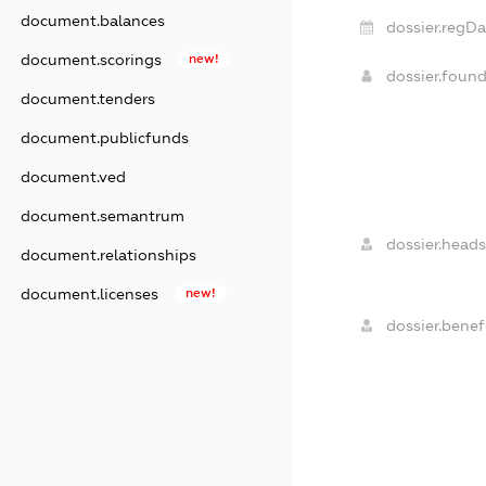
document.balances
dossier.regDa
document.scorings
new!
dossier.foun
document.tenders
document.publicfunds
document.ved
document.semantrum
dossier.heads
document.relationships
document.licenses
new!
dossier.benefi