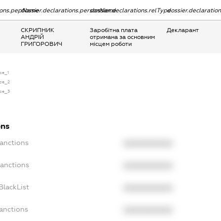
tions.pepName
dossier.declarations.personName
dossier.declarations.relType
dossier.declaratio
СКРИПНИК
Заробітна плата
Декларант
АНДРІЙ
отримана за основним
ГРИГОРОВИЧ
місцем роботи
nse_1
nse_2
nse_3
ons
Sanctions
XXXXXXXXXX
Sanctions
XXXXXXXXXX
BlackList
XXXXXXXXXX
Sanctions
XXXXXXXXXX