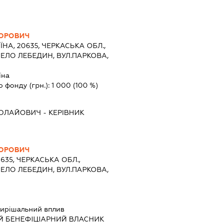
ТОРОВИЧ
ЇНА, 20635, ЧЕРКАСЬКА ОБЛ.,
ЕЛО ЛЕБЕДИН, ВУЛ.ПАРКОВА,
їна
о фонду (грн.):
1 000
(100 %)
КОЛАЙОВИЧ
-
КЕРІВНИК
ТОРОВИЧ
0635, ЧЕРКАСЬКА ОБЛ.,
ЕЛО ЛЕБЕДИН, ВУЛ.ПАРКОВА,
ирішальний вплив
Й БЕНЕФІЦІАРНИЙ ВЛАСНИК