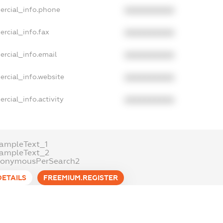
ercial_info.phone
XXXXXXXXXX
rcial_info.fax
XXXXXXXXXX
ercial_info.email
XXXXXXXXXX
ercial_info.website
XXXXXXXXXX
rcial_info.activity
XXXXXXXXXX
ampleText_1
xampleText_2
nonymousPerSearch2
DETAILS
FREEMIUM.REGISTER