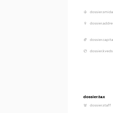
dossier.smida
dossier.addre
dossier.capita
dossier.kveds
dossier.tax
dossier.staff