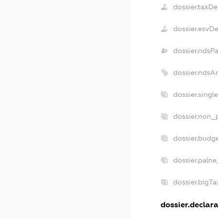
dossier.taxDe
dossier.esvD
dossier.ndsP
dossier.ndsA
dossier.singl
dossier.non_p
dossier.budg
dossier.palne
dossier.bigT
dossier.declara