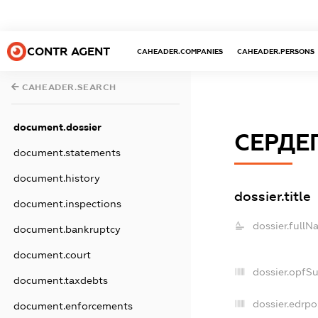
CONTR AGENT
CAHEADER.COMPANIES
CAHEADER.PERSONS
CAHEADER.SEARCH
document.dossier
СЕРДЕ
document.statements
document.history
dossier.title
document.inspections
dossier.fullN
document.bankruptcy
document.court
dossier.opfS
document.taxdebts
dossier.edrpo
document.enforcements