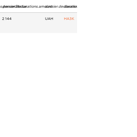
ns.personStatus
dossier.declarations.amount
dossier.declarations.currency
dossier.declarations.source
2 144
UAH
НАЗК