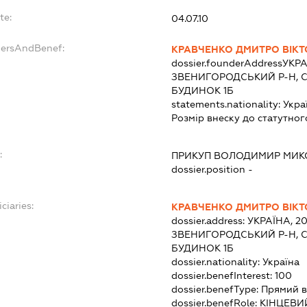
te:
04.07.10
dersAndBenef:
КРАВЧЕНКО ДМИТРО ВІК
dossier.founderAddress
УКРА
ЗВЕНИГОРОДСЬКИЙ Р-Н, С
БУДИНОК 1Б
statements.nationality:
Укра
Розмір внеску до статутног
:
ПРИКУП ВОЛОДИМИР МИ
dossier.position -
ciaries:
КРАВЧЕНКО ДМИТРО ВІК
dossier.address:
УКРАЇНА, 2
ЗВЕНИГОРОДСЬКИЙ Р-Н, С
БУДИНОК 1Б
dossier.nationality:
Україна
dossier.benefInterest:
100
dossier.benefType:
Прямий в
dossier.benefRole:
КІНЦЕВИ