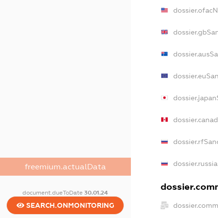
dossier.ofac
dossier.gbSa
dossier.ausS
dossier.euSa
dossier.japa
dossier.cana
dossier.rfSan
dossier.russi
freemium.actualData
dossier.comm
document.dueToDate
30.01.24
dossier.comm
SEARCH.ONMONITORING