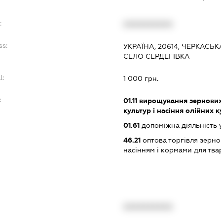
:
XXXXXXXXXX
ss:
УКРАЇНА, 20614, ЧЕРКАСЬ
СЕЛО СЕРДЕГІВКА
l:
1 000 грн.
:
01.11
вирощування зернових 
культур і насіння олійних 
01.61
допоміжна діяльність 
46.21
оптова торгівля зерн
насінням і кормами для тв
XXXXXXXXXX