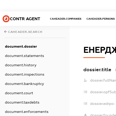
CONTR AGENT
CAHEADER.COMPANIES
CAHEADER.PERSONS
CAHEADER.SEARCH
document.dossier
ЕНЕРД
document.statements
document.history
dossier.title
document.inspections
dossier.fullNa
document.bankruptcy
dossier.opfSu
document.court
document.taxdebts
dossier.edrpo:
document.enforcements
dossier.found