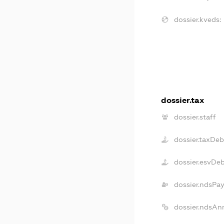
dossier.kveds:
dossier.tax
dossier.staff
dossier.taxDeb
dossier.esvDe
dossier.ndsPay
dossier.ndsAn