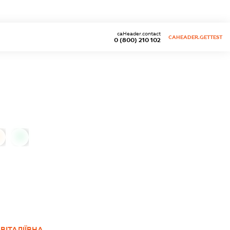
caHeader.contact
CAHEADER.GETTEST
0 (800) 210 102
0
ВІТАЛІЇВНА