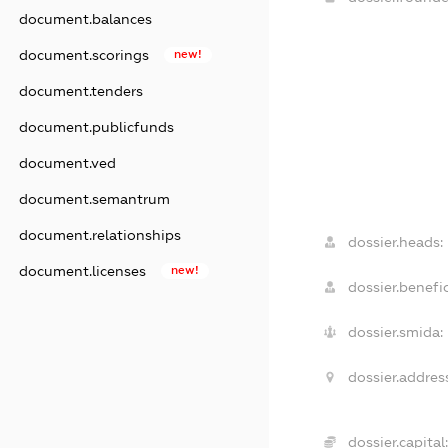
document.balances
document.scorings
new!
document.tenders
document.publicfunds
document.ved
document.semantrum
document.relationships
dossier.heads:
document.licenses
new!
dossier.benefic
dossier.smida:
dossier.addres
dossier.capital: