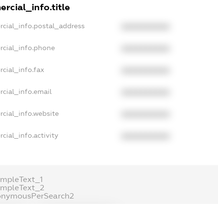
rcial_info.title
rcial_info.postal_address
XXXXXXXXXX
rcial_info.phone
XXXXXXXXXX
cial_info.fax
XXXXXXXXXX
cial_info.email
XXXXXXXXXX
cial_info.website
XXXXXXXXXX
cial_info.activity
XXXXXXXXXX
mpleText_1
ampleText_2
onymousPerSearch2
ETAILS
FREEMIUM.REGISTER