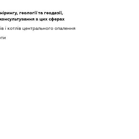
ірингу, геології та геодезії,
 консультування в цих сферах
в і котлів центрального опалення
оти