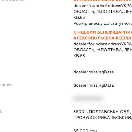
dossier.founderAddress
УКРА
ОБЛАСТЬ, М.ПОЛТАВА, ЛЕНІ
КВ.63
Розмір внеску до статутног
КІНЦЕВИЙ БЕНЕФІЦІАРНИ
АЛЕКСОПОЛЬСЬКА КСЕНІЯ 
dossier.founderAddress
УКРА
ОБЛАСТЬ, М.ПОЛТАВА, ЛЕНІ
КВ.63
dossier.missingData
iaries:
dossier.missingData
XXXXXXXXXX
s:
36004, ПОЛТАВСЬКА ОБЛ.,
ПРОВУЛОК РИБАЛЬСЬКИЙ, 
65 000 грн.