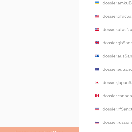
dossier.amkuB
dossier.ofacSa
dossier.ofacN
dossier.gbSan
dossier.ausSa
dossier.euSan
dossier.japanS
dossier.canad
dossier.rfSanc
dossier.russia