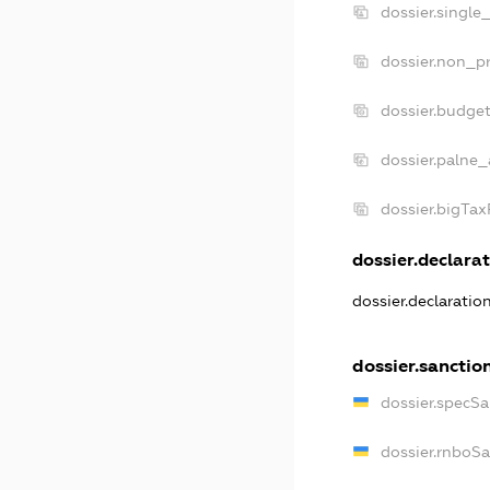
dossier.single
dossier.non_pr
dossier.budge
dossier.palne_
dossier.bigTa
dossier.declarat
dossier.declaratio
dossier.sanctio
dossier.specSa
dossier.rnboS