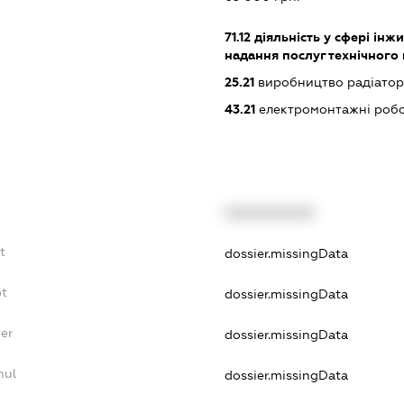
71.12
діяльність у сфері інжин
надання послуг технічного
25.21
виробництво радіаторі
43.21
електромонтажні роб
XXXXXXXXXX
t
dossier.missingData
bt
dossier.missingData
er
dossier.missingData
nul
dossier.missingData