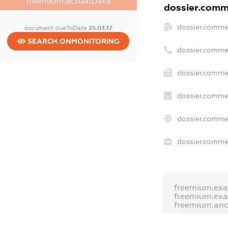
freemium.actualData
dossier.comme
dossier.comme
document.dueToDate
25.03.17
SEARCH.ONMONITORING
dossier.comme
dossier.commer
dossier.commer
dossier.commer
dossier.commer
freemium.exa
freemium.ex
freemium.an
FREEMIUM.D