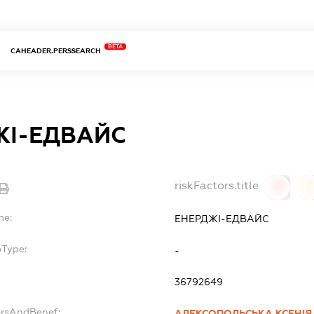
BETA
CAHEADER.PERSSEARCH
ЖІ-ЕДВАЙС
riskFactors.title
0
0
me:
ЕНЕРДЖІ-ЕДВАЙС
bType:
-
36792649
ersAndBenef:
АЛЕКСОПОЛЬСЬКА КСЕНІЯ 