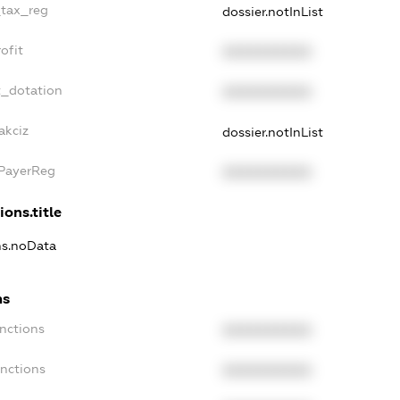
_tax_reg
dossier.notInList
ofit
XXXXXXXXXX
t_dotation
XXXXXXXXXX
akciz
dossier.notInList
xPayerReg
XXXXXXXXXX
ions.title
ns.noData
ns
nctions
XXXXXXXXXX
anctions
XXXXXXXXXX