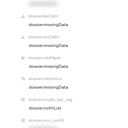
XXXXXXXXXX
dossier.taxDebt
dossier.missingData
dossier.esvDebt
dossier.missingData
dossier.ndsPayer
dossier.missingData
dossier.ndsAnnul
dossier.missingData
dossier.single_tax_reg
dossier.notInList
dossier.non_profit