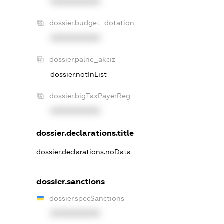
XXXXXXXXXX
dossier.budget_dotation
XXXXXXXXXX
dossier.palne_akciz
dossier.notInList
dossier.bigTaxPayerReg
XXXXXXXXXX
dossier.declarations.title
dossier.declarations.noData
dossier.sanctions
dossier.specSanctions
XXXXXXXXXX