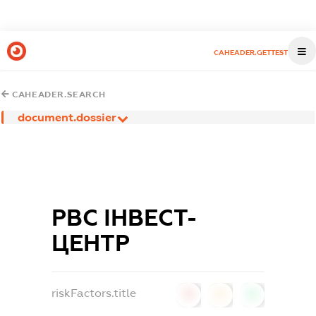
CAHEADER.GETTEST
CAHEADER.SEARCH
document.dossier
РВС ІНВЕСТ-
ЦЕНТР
riskFactors.title
0
0
0