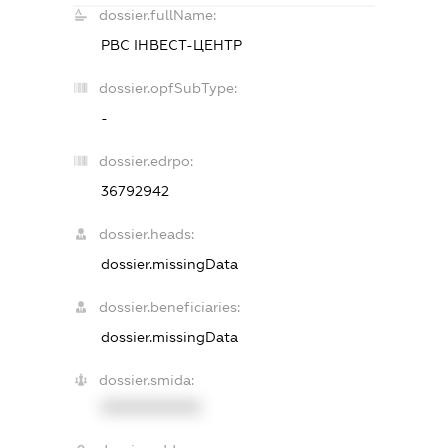
dossier.fullName:
РВС ІНВЕСТ-ЦЕНТР
dossier.opfSubType:
-
dossier.edrpo:
36792942
dossier.heads:
dossier.missingData
dossier.beneficiaries:
dossier.missingData
dossier.smida:
XXXXXXXXXX