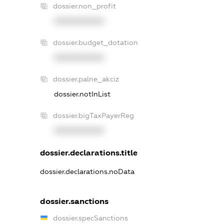
dossier.non_profit
XXXXXXXXXX
dossier.budget_dotation
XXXXXXXXXX
dossier.palne_akciz
dossier.notInList
dossier.bigTaxPayerReg
XXXXXXXXXX
dossier.declarations.title
dossier.declarations.noData
dossier.sanctions
dossier.specSanctions