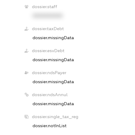
dossier.staff
XXXXXXXXXX
dossier.taxDebt
dossier.missingData
dossier.esvDebt
dossier.missingData
dossier.ndsPayer
dossier.missingData
dossier.ndsAnnul
dossier.missingData
dossier.single_tax_reg
dossier.notInList