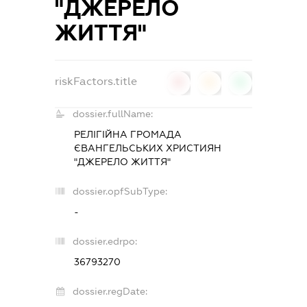
"ДЖЕРЕЛО
ЖИТТЯ"
riskFactors.title
0
0
0
dossier.fullName:
РЕЛІГІЙНА ГРОМАДА
ЄВАНГЕЛЬСЬКИХ ХРИСТИЯН
"ДЖЕРЕЛО ЖИТТЯ"
dossier.opfSubType:
-
dossier.edrpo:
36793270
dossier.regDate: