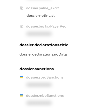
dossier.palne_akciz
dossier.notInList
dossier.bigTaxPayerReg
XXXXXXXXXX
dossier.declarations.title
dossier.declarations.noData
dossier.sanctions
dossier.specSanctions
XXXXXXXXXX
dossier.rnboSanctions
XXXXXXXXXX