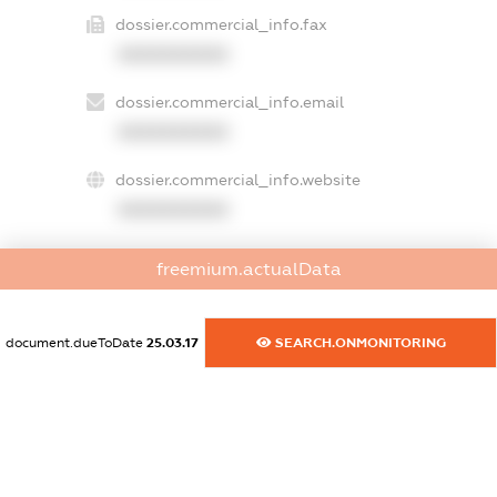
dossier.commercial_info.fax
XXXXXXXXXX
dossier.commercial_info.email
XXXXXXXXXX
dossier.commercial_info.website
XXXXXXXXXX
dossier.commercial_info.activity
freemium.actualData
XXXXXXXXXX
document.dueToDate
25.03.17
SEARCH.ONMONITORING
freemium.exampleText_1
freemium.exampleText_2
freemium.anonymousPerSearch2
FREEMIUM.DETAILS
FREEMIUM.REGISTER