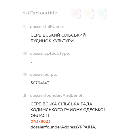
riskFactors.title
0
0
0
dossier.fullName:
СЕРБІВСЬКИЙ СІЛЬСЬКИЙ
БУДИНОК КУЛЬТУРИ
dossier.opfSubType:
-
dossier.edrpo:
36794143
dossier.foundersAndBenef:
СЕРБІВСЬКА СІЛЬСЬКА РАДА
КОДИМСЬКОГО РАЙОНУ ОДЕСЬКОЇ
ОБЛАСТІ
04378623
dossier.founderAddress
УКРАЇНА,