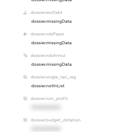
dossier.esvDebt
dossier.missingData
dossier.ndsPayer
dossier.missingData
dossier.ndsAnnul
dossier.missingData
dossier.single_tax_reg
dossier.notInList
dossier.non_profit
XXXXXXXXXX
dossier.budget_dotation
XXXXXXXXXX