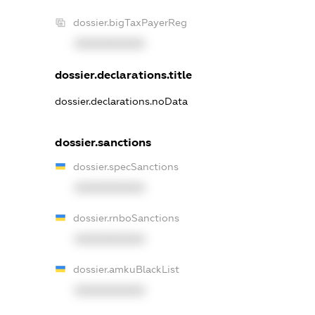
dossier.bigTaxPayerReg
XXXXXXXXXX
dossier.declarations.title
dossier.declarations.noData
dossier.sanctions
dossier.specSanctions
XXXXXXXXXX
dossier.rnboSanctions
XXXXXXXXXX
dossier.amkuBlackList
XXXXXXXXXX