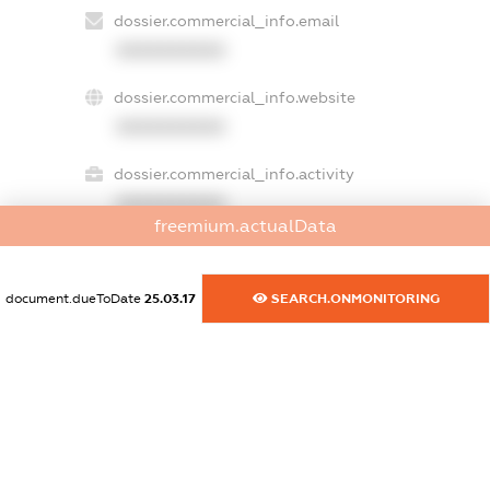
dossier.commercial_info.email
XXXXXXXXXX
dossier.commercial_info.website
XXXXXXXXXX
dossier.commercial_info.activity
XXXXXXXXXX
freemium.actualData
document.dueToDate
25.03.17
SEARCH.ONMONITORING
freemium.exampleText_1
freemium.exampleText_2
freemium.anonymousPerSearch2
FREEMIUM.DETAILS
FREEMIUM.REGISTER