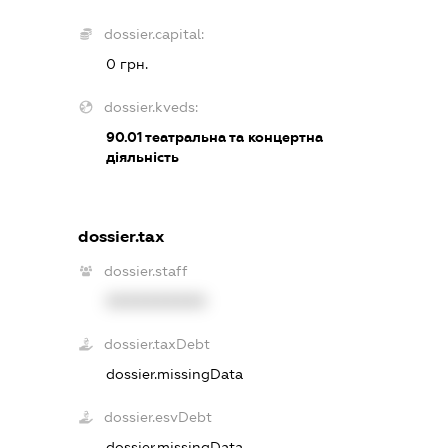
dossier.capital:
0 грн.
dossier.kveds:
90.01
театральна та концертна
діяльність
dossier.tax
dossier.staff
XXXXXXXXXX
dossier.taxDebt
dossier.missingData
dossier.esvDebt
dossier.missingData