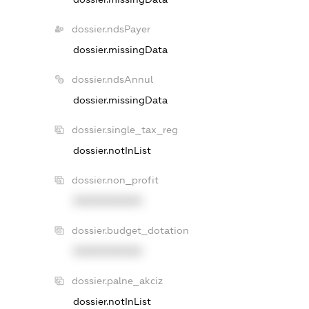
dossier.ndsPayer
dossier.missingData
dossier.ndsAnnul
dossier.missingData
dossier.single_tax_reg
dossier.notInList
dossier.non_profit
XXXXXXXXXX
dossier.budget_dotation
XXXXXXXXXX
dossier.palne_akciz
dossier.notInList