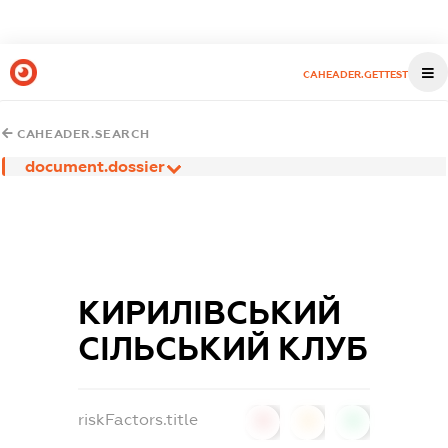
CAHEADER.GETTEST
CAHEADER.SEARCH
document.dossier
КИРИЛІВСЬКИЙ
СІЛЬСЬКИЙ КЛУБ
riskFactors.title
0
0
0