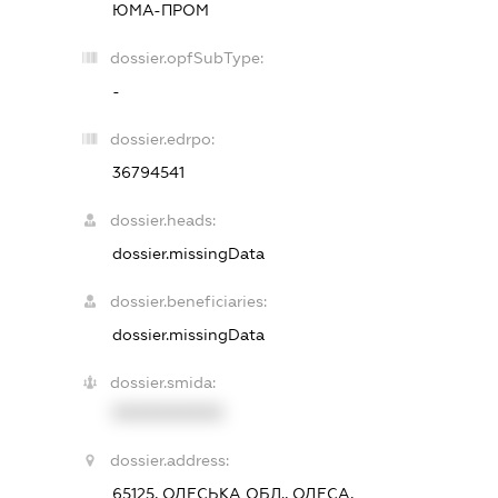
ЮМА-ПРОМ
dossier.opfSubType:
-
dossier.edrpo:
36794541
dossier.heads:
dossier.missingData
dossier.beneficiaries:
dossier.missingData
dossier.smida:
XXXXXXXXXX
dossier.address:
65125, ОДЕСЬКА ОБЛ., ОДЕСА,