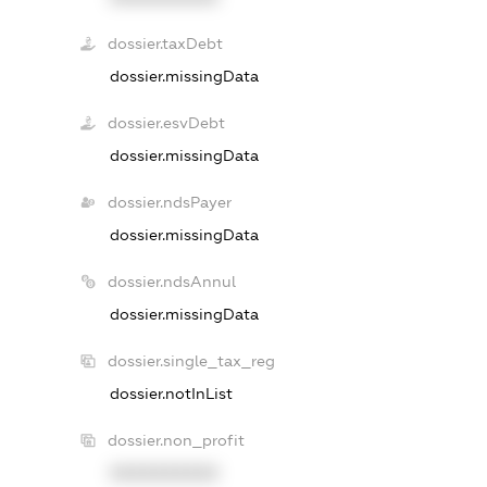
dossier.taxDebt
dossier.missingData
dossier.esvDebt
dossier.missingData
dossier.ndsPayer
dossier.missingData
dossier.ndsAnnul
dossier.missingData
dossier.single_tax_reg
dossier.notInList
dossier.non_profit
XXXXXXXXXX