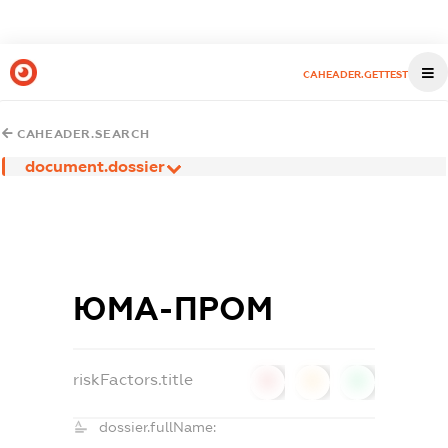
CAHEADER.GETTEST
CAHEADER.SEARCH
document.dossier
ЮМА-ПРОМ
riskFactors.title
0
0
0
dossier.fullName: