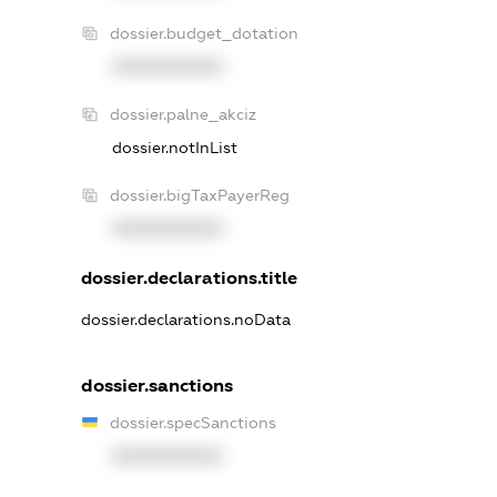
dossier.budget_dotation
XXXXXXXXXX
dossier.palne_akciz
dossier.notInList
dossier.bigTaxPayerReg
XXXXXXXXXX
dossier.declarations.title
dossier.declarations.noData
dossier.sanctions
dossier.specSanctions
XXXXXXXXXX