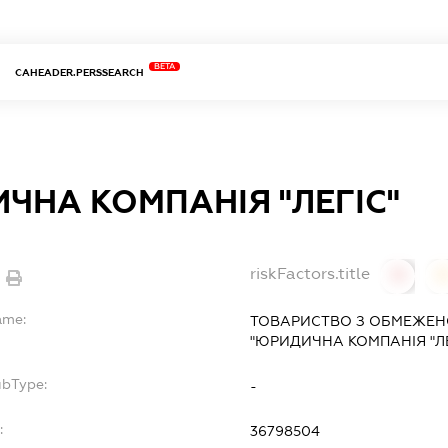
BETA
CAHEADER.PERSSEARCH
ЧНА КОМПАНІЯ "ЛЕГІС"
riskFactors.title
0
ame:
ТОВАРИСТВО З ОБМЕЖЕН
"ЮРИДИЧНА КОМПАНІЯ "ЛЕ
ubType:
-
:
36798504