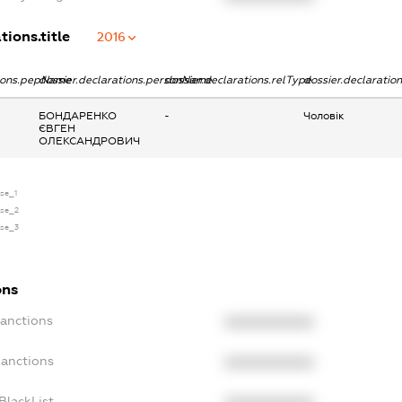
tions.title
2016
tions.pepName
dossier.declarations.personName
dossier.declarations.relType
dossier.declaratio
БОНДАРЕНКО
-
Чоловік
ЄВГЕН
ОЛЕКСАНДРОВИЧ
nse_1
nse_2
nse_3
ons
Sanctions
XXXXXXXXXX
Sanctions
XXXXXXXXXX
BlackList