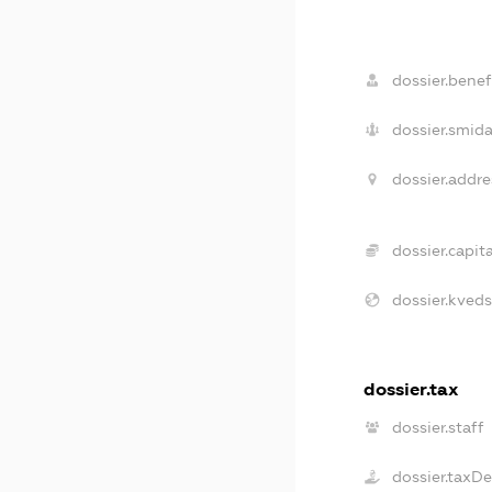
dossier.benefi
dossier.smida
dossier.addre
dossier.capita
dossier.kveds
dossier.tax
dossier.staff
dossier.taxD