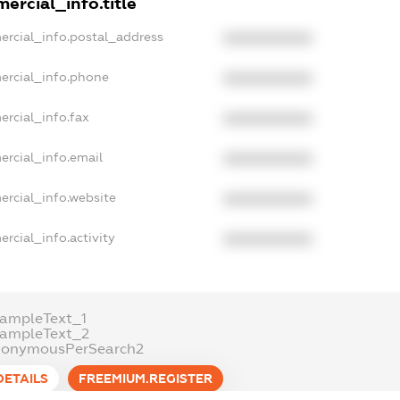
ercial_info.title
ercial_info.postal_address
XXXXXXXXXX
ercial_info.phone
XXXXXXXXXX
ercial_info.fax
XXXXXXXXXX
ercial_info.email
XXXXXXXXXX
ercial_info.website
XXXXXXXXXX
rcial_info.activity
XXXXXXXXXX
xampleText_1
xampleText_2
nonymousPerSearch2
DETAILS
FREEMIUM.REGISTER