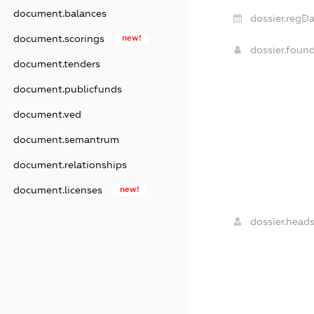
document.balances
dossier.regDa
document.scorings
new!
dossier.foun
document.tenders
document.publicfunds
document.ved
document.semantrum
document.relationships
document.licenses
new!
dossier.heads