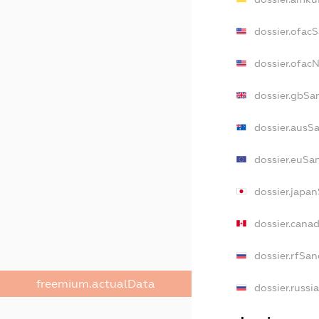
dossier.ofac
dossier.ofa
dossier.gbSa
dossier.ausS
dossier.euSa
dossier.japa
dossier.cana
dossier.rfSan
freemium.actualData
dossier.russi