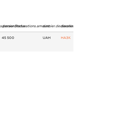
ns.personStatus
dossier.declarations.amount
dossier.declarations.currency
dossier.declarations.source
45 500
UAH
НАЗК