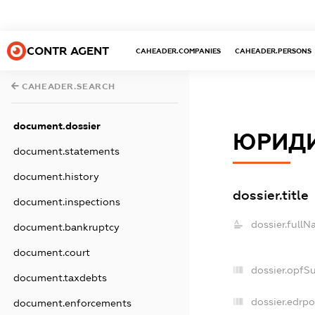
CONTR AGENT
CAHEADER.COMPANIES
CAHEADER.PERSONS
CAHEADER.SEARCH
document.dossier
ЮРИДИ
document.statements
document.history
dossier.title
document.inspections
dossier.fullN
document.bankruptcy
document.court
dossier.opfS
document.taxdebts
dossier.edrpo
document.enforcements