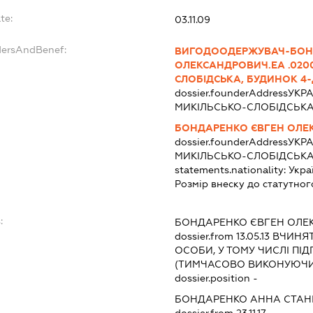
te:
03.11.09
dersAndBenef:
ВИГОДООДЕРЖУВАЧ-БОН
ОЛЕКСАНДРОВИЧ.ЕА .0200
СЛОБІДСЬКА, БУДИНОК 4-Д
dossier.founderAddress
УКРА
МИКІЛЬСЬКО-СЛОБІДСЬКА,
БОНДАРЕНКО ЄВГЕН ОЛЕ
dossier.founderAddress
УКРА
МИКІЛЬСЬКО-СЛОБІДСЬКА,
statements.nationality:
Укра
Розмір внеску до статутног
:
БОНДАРЕНКО ЄВГЕН ОЛЕ
dossier.from 13.05.13
ВЧИНЯТИ
ОСОБИ, У ТОМУ ЧИСЛІ П
(ТИМЧАСОВО ВИКОНУЮЧИ
dossier.position -
БОНДАРЕНКО АННА СТАН