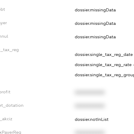
ebt
dossier.missingData
ayer
dossier.missingData
nnul
dossier.missingData
le_tax_reg
dossier.single_tax_reg_date -
dossier.single_tax_reg_rate 
dossier.single_tax_reg_grou
profit
XXXXXXXXXX
et_dotation
XXXXXXXXXX
_akciz
dossier.notInList
axPayerReg
XXXXXXXXXX