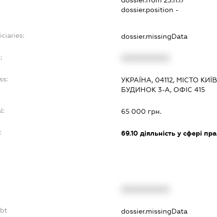
dossier.from 23.11.17
dossier.position -
ciaries:
dossier.missingData
:
XXXXXXXXXX
ss:
УКРАЇНА, 04112, МІСТО КИ
БУДИНОК 3-А, ОФІС 415
l:
65 000 грн.
:
69.10
діяльність у сфері пр
XXXXXXXXXX
ebt
dossier.missingData