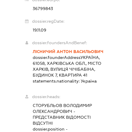
36799843
dossier.regDate:
19.11.09
dossier.foundersAndBenef:
ЛІСНИЧИЙ АНТОН ВАСИЛЬОВИЧ
dossier.founderAddress
УКРАЇНА,
61058, ХАРКІВСЬКА ОБЛ., МІСТО
ХАРКІВ, ВУЛИЦЯ ЧІЧІБАБІНА,
БУДИНОК 7, КВАРТИРА 41
statements.nationality:
Україна
dossier.heads:
СТОРУБЛЬОВ ВОЛОДИМИР
ОЛЕКСАНДРОВИЧ
-
ПРЕДСТАВНИК
ВІДОМОСТІ
ВІДСУТНІ
dossier.position -