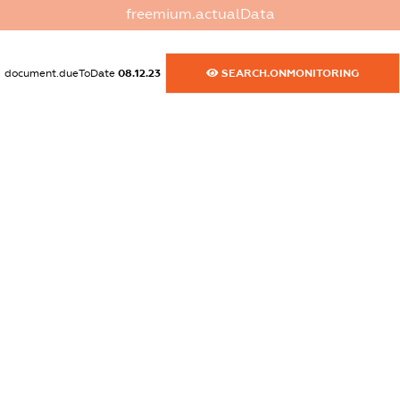
freemium.actualData
dossier.commercial_info.activity
XXXXXXXXXX
document.dueToDate
08.12.23
SEARCH.ONMONITORING
freemium.exampleText_1
freemium.exampleText_2
freemium.anonymousPerSearch2
FREEMIUM.DETAILS
FREEMIUM.REGISTER