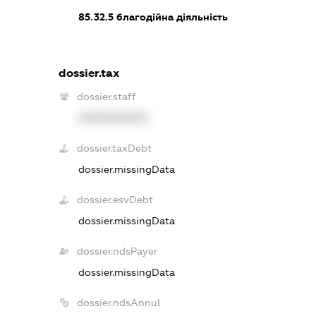
85.32.5
благодійна діяльність
dossier.tax
dossier.staff
XXXXXXXXXX
dossier.taxDebt
dossier.missingData
dossier.esvDebt
dossier.missingData
dossier.ndsPayer
dossier.missingData
dossier.ndsAnnul