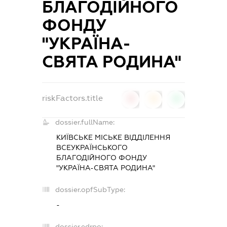
БЛАГОДІЙНОГО
ФОНДУ
"УКРАЇНА-
СВЯТА РОДИНА"
riskFactors.title
0
0
0
dossier.fullName:
КИЇВСЬКЕ МІСЬКЕ ВІДДІЛЕННЯ
ВСЕУКРАЇНСЬКОГО
БЛАГОДІЙНОГО ФОНДУ
"УКРАЇНА-СВЯТА РОДИНА"
dossier.opfSubType:
-
dossier.edrpo: