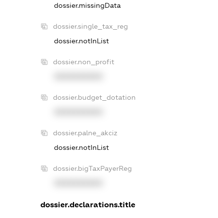
dossier.missingData
dossier.single_tax_reg
dossier.notInList
dossier.non_profit
XXXXXXXXXX
dossier.budget_dotation
XXXXXXXXXX
dossier.palne_akciz
dossier.notInList
dossier.bigTaxPayerReg
XXXXXXXXXX
dossier.declarations.title