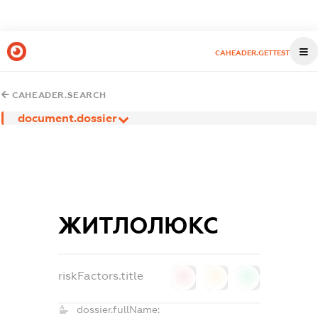
CAHEADER.GETTEST
CAHEADER.SEARCH
document.dossier
ЖИТЛОЛЮКС
riskFactors.title
0
0
0
dossier.fullName: