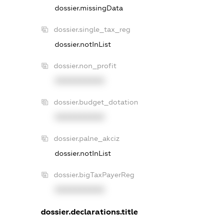
dossier.missingData
dossier.single_tax_reg
dossier.notInList
dossier.non_profit
XXXXXXXXXX
dossier.budget_dotation
XXXXXXXXXX
dossier.palne_akciz
dossier.notInList
dossier.bigTaxPayerReg
XXXXXXXXXX
dossier.declarations.title