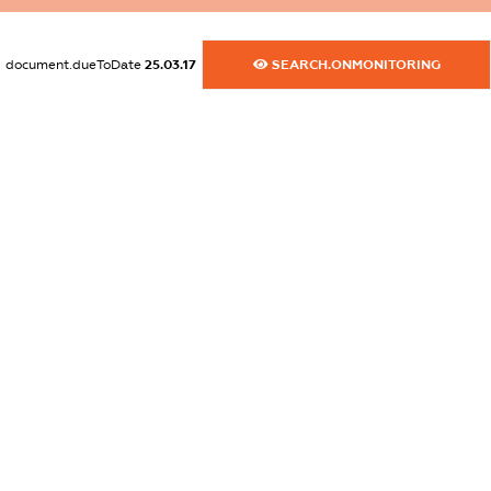
dossier.commercial_info.activity
XXXXXXXXXX
document.dueToDate
25.03.17
SEARCH.ONMONITORING
freemium.exampleText_1
freemium.exampleText_2
freemium.anonymousPerSearch2
FREEMIUM.DETAILS
FREEMIUM.REGISTER