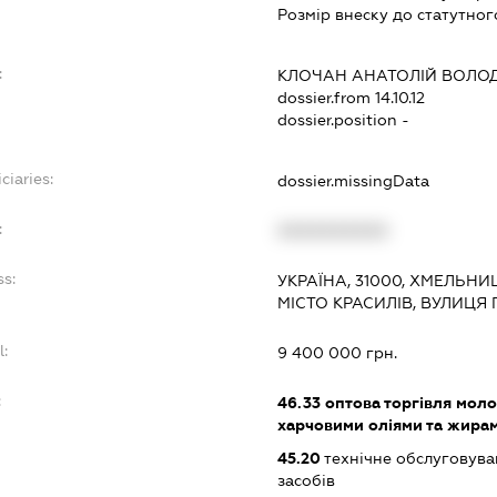
Розмір внеску до статутног
:
КЛОЧАН АНАТОЛІЙ ВОЛ
dossier.from 14.10.12
dossier.position -
ciaries:
dossier.missingData
:
XXXXXXXXXX
ss:
УКРАЇНА, 31000, ХМЕЛЬНИ
МІСТО КРАСИЛІВ, ВУЛИЦЯ
l:
9 400 000 грн.
:
46.33
оптова торгівля мол
харчовими оліями та жира
45.20
технічне обслуговува
засобів