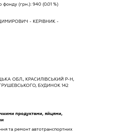
о фонду (грн.):
940
(0.01 %)
ОДИМИРОВИЧ
-
КЕРІВНИК
-
ЦЬКА ОБЛ., КРАСИЛІВСЬКИЙ Р-Н,
 ГРУШЕВСЬКОГО, БУДИНОК 142
очними продуктами, яйцями,
ми
ння та ремонт автотранспортних