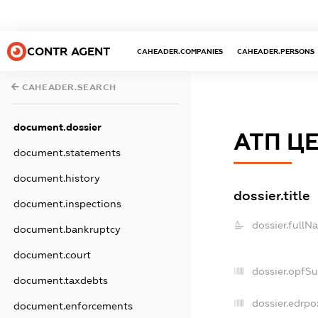
CONTR AGENT
CAHEADER.COMPANIES
CAHEADER.PERSONS
CAHEADER.SEARCH
document.dossier
АТП Ц
document.statements
document.history
dossier.title
document.inspections
dossier.fullN
document.bankruptcy
document.court
dossier.opfS
document.taxdebts
dossier.edrpo
document.enforcements