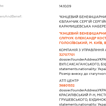
te:
14.10.09
dersAndBenef:
"КІНЦЕВИЙ БЕНЕФІЦІАРНИ
ЄВЛАНЧИК СЕРГІЙ СЕРГІЙОВ
КАРАМИШЕВСЬКА НАБЕРЕЖНА
"КІНЦЕВИЙ БЕНЕФІЦІАРН
СЛІПЧУК ОЛЕКСАНДР КОСТ
ГОЛОСІЇВСЬКИЙ, М. КИЇВ, В
КОМПАНІЯ З УПРАВЛІННЯ 
32707701
dossier.founderAddress
УКРА
ВУЛ.САКСАГАНСЬКОГО, БУ
statements.nationality:
Укра
Розмір внеску до статутног
АТП ЦЕНТР
36801532
dossier.founderAddress
УКРА
КРАСИЛІВСЬКИЙ Р-Н, МІСТ
ГРУШЕВСЬКОГО, БУДИНОК 
statements.nationality:
Укра