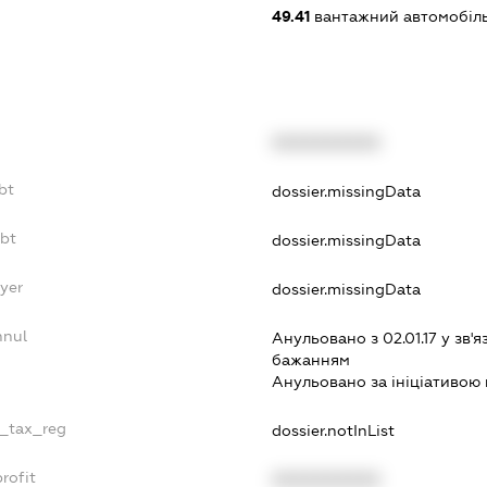
49.41
вантажний автомобіл
XXXXXXXXXX
bt
dossier.missingData
ebt
dossier.missingData
yer
dossier.missingData
nnul
Анульовано з 02.01.17 у зв'я
бажанням
Анульовано за iнiцiативою 
e_tax_reg
dossier.notInList
rofit
XXXXXXXXXX