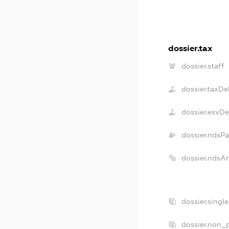
dossier.tax
dossier.staff
dossier.taxDe
dossier.esvD
dossier.ndsPa
dossier.ndsA
dossier.singl
dossier.non_p