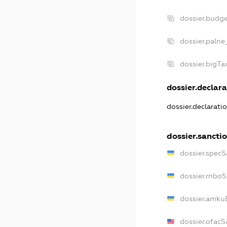
dossier.budg
dossier.palne
dossier.bigT
dossier.declara
dossier.declarat
dossier.sancti
dossier.specS
dossier.rnbo
dossier.amku
dossier.ofacS