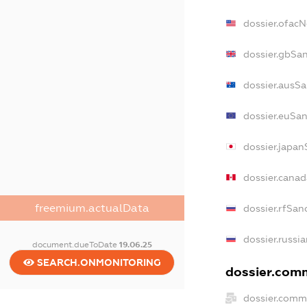
dossier.ofac
dossier.gbSa
dossier.ausS
dossier.euSa
dossier.japan
dossier.cana
freemium.actualData
dossier.rfSan
dossier.russi
document.dueToDate
19.06.25
SEARCH.ONMONITORING
dossier.comm
dossier.comm