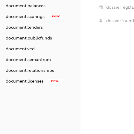
document.balances
dossier.regDa
document.scorings
new!
dossier.foun
document.tenders
document.publicfunds
document.ved
document.semantrum
document.relationships
document.licenses
new!