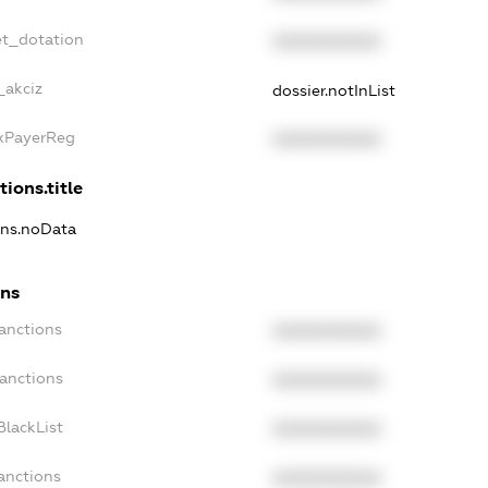
et_dotation
XXXXXXXXXX
_akciz
dossier.notInList
axPayerReg
XXXXXXXXXX
tions.title
ions.noData
ons
anctions
XXXXXXXXXX
Sanctions
XXXXXXXXXX
BlackList
XXXXXXXXXX
anctions
XXXXXXXXXX