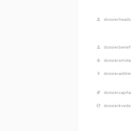
dossier.heads
dossier.benefi
dossier.smida
dossier.addre
dossier.capita
dossier.kveds