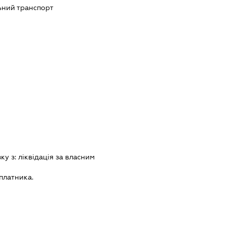
ьний транспорт
зку з:
лiквiдацiя за власним
платника.