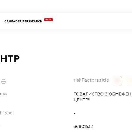
BETA
CAHEADER.PERSSEARCH
ЕНТР
riskFactors.title
0
ame:
ТОВАРИСТВО З ОБМЕЖЕН
ЦЕНТР"
ubType:
-
:
36801532