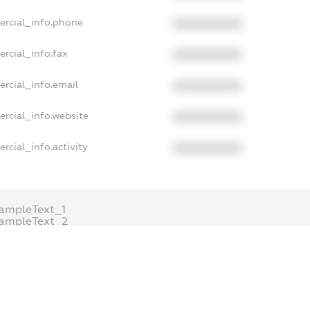
ercial_info.phone
XXXXXXXXXX
rcial_info.fax
XXXXXXXXXX
rcial_info.email
XXXXXXXXXX
rcial_info.website
XXXXXXXXXX
rcial_info.activity
XXXXXXXXXX
ampleText_1
ampleText_2
nonymousPerSearch2
ETAILS
FREEMIUM.REGISTER