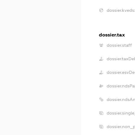
dossier.kveds
dossier.tax
dossier.staff
dossier.taxDe
dossier.esvDe
dossier.ndsPa
dossier.ndsA
dossier.singl
dossier.non_p