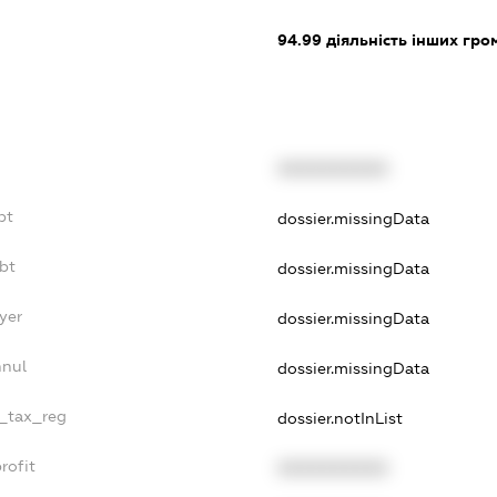
:
94.99
діяльність інших грома
XXXXXXXXXX
bt
dossier.missingData
bt
dossier.missingData
yer
dossier.missingData
nnul
dossier.missingData
e_tax_reg
dossier.notInList
rofit
XXXXXXXXXX