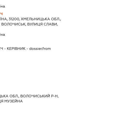
їна
ИЧ
ЇНА, 31200, ХМЕЛЬНИЦЬКА ОБЛ.,
О ВОЛОЧИСЬК, ВУЛИЦЯ СЛАВИ,
їна
ИЧ
-
КЕРІВНИК
- dossier.from
ЦЬКА ОБЛ., ВОЛОЧИСЬКИЙ Р-Н,
ЦЯ МУЗЕЙНА