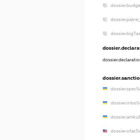
dossier.budg
dossier.palne
dossier.bigT
dossier.declara
dossier.declarati
dossier.sancti
dossier.specS
dossier.rnboS
dossier.amkuB
dossier.ofacS