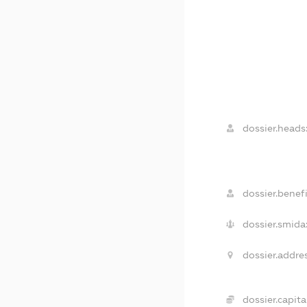
dossier.heads
dossier.benefi
dossier.smida
dossier.addre
dossier.capita