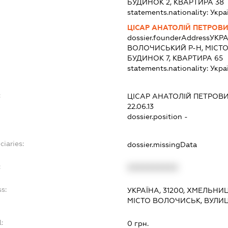
БУДИНОК 2, КВАРТИРА 38
statements.nationality:
Укра
ЦІСАР АНАТОЛІЙ ПЕТРОВ
dossier.founderAddress
УКРА
ВОЛОЧИСЬКИЙ Р-Н, МІСТ
БУДИНОК 7, КВАРТИРА 65
statements.nationality:
Укра
:
ЦІСАР АНАТОЛІЙ ПЕТРОВ
22.06.13
dossier.position -
ciaries:
dossier.missingData
:
XXXXXXXXXX
ss:
УКРАЇНА, 31200, ХМЕЛЬНИ
МІСТО ВОЛОЧИСЬК, ВУЛИ
l:
0 грн.