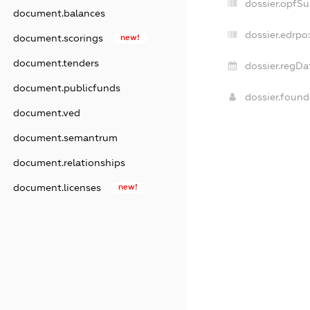
dossier.opfS
document.balances
dossier.edrpo
document.scorings
new!
document.tenders
dossier.regDa
document.publicfunds
dossier.foun
document.ved
document.semantrum
document.relationships
document.licenses
new!