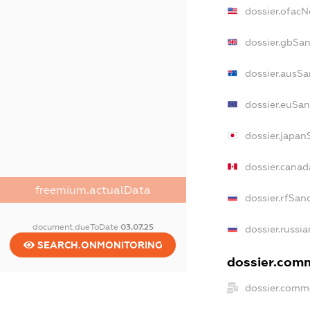
dossier.ofac
dossier.gbSa
dossier.ausSa
dossier.euSan
dossier.japan
dossier.cana
freemium.actualData
dossier.rfSan
document.dueToDate
03.07.25
dossier.russi
SEARCH.ONMONITORING
dossier.comm
dossier.comm