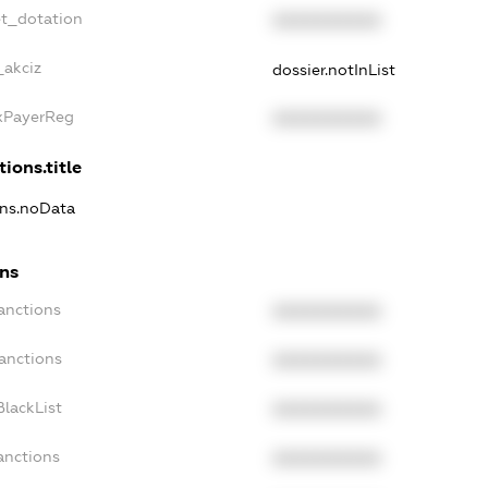
et_dotation
XXXXXXXXXX
_akciz
dossier.notInList
axPayerReg
XXXXXXXXXX
tions.title
ons.noData
ons
anctions
XXXXXXXXXX
anctions
XXXXXXXXXX
lackList
XXXXXXXXXX
anctions
XXXXXXXXXX