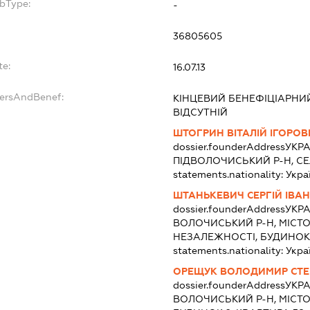
ubType:
-
:
36805605
te:
16.07.13
dersAndBenef:
КІНЦЕВИЙ БЕНЕФІЦІАРНИ
ВІДСУТНІЙ
ШТОГРИН ВІТАЛІЙ ІГОРО
dossier.founderAddress
УКРА
ПІДВОЛОЧИСЬКИЙ Р-Н, СЕ
statements.nationality:
Укра
ШТАНЬКЕВИЧ СЕРГІЙ ІВА
dossier.founderAddress
УКРА
ВОЛОЧИСЬКИЙ Р-Н, МІСТ
НЕЗАЛЕЖНОСТІ, БУДИНОК 
statements.nationality:
Укра
ОРЕЩУК ВОЛОДИМИР СТ
dossier.founderAddress
УКРА
ВОЛОЧИСЬКИЙ Р-Н, МІСТО